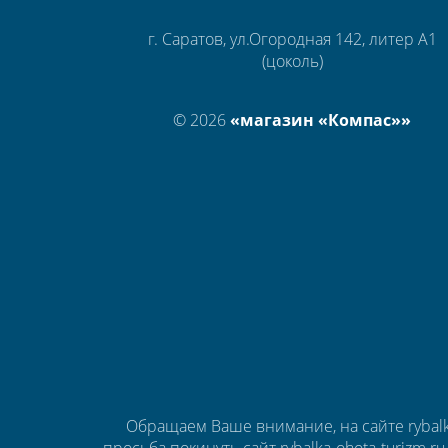
г. Саратов, ул.Огородная 142, литер А1
(цоколь)
© 2026
«магазин «Компас»»
Обращаем Ваше внимание, на сайте rybalk
просьба покинуть сайт rybalka-ohota-turizm.r