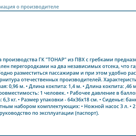
мация о производителе
а производства ГК "ТОНАР" из ПВХ с гребками предназ
лен перегородками на два независимых отсека, что г
бодно разместиться пассажирам и при этом удобно ра
рнитура отечественных производителей. Характеристик
: 0,96 м. • Длина кокпита: 1,4 м. • Длина кокпита: ,46
ровместимость: 1 человек. • Рабочее давление в баллоне: 
 6,3 кг. • Размер упаковки - 64х36х18 см. • Сиденье: ба
тным набором комплектующих: • Ножной насос 3 л. • 2 г
руководство по эксплуатации (паспорт).