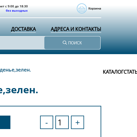
ет с 9:00 до 18:30
Корзина
без выходных
ДОСТАВКА
АДРЕСА И КОНТАКТЫ
ПОИСК
денье,зелен.
КАТАЛОГ
СТАТ
,зелен.
-
+