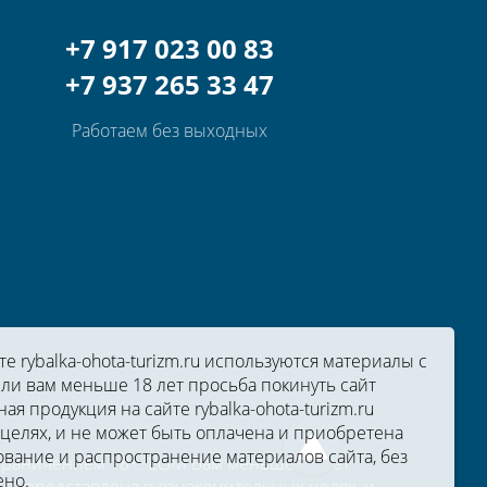
+7 917 023 00 83
+7 937 265 33 47
Работаем без выходных
 rybalka-ohota-turizm.ru используются материалы с
ли вам меньше 18 лет просьба покинуть сайт
ная продукция на сайте rybalka-ohota-turizm.ru
целях, и не может быть оплачена и приобретена
вание и распространение материалов сайта, без
ограничением 18+. Если Вам меньше 18 лет
ено.
zm.ru представлена в ознакомительных целях, и