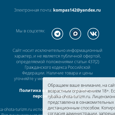
Электронная почта:
kompas142@yandex.ru
Мы в соцсетях:
Сайт носит исключительно информационный
характер, и не является публичной офертой,
определяемой положениями статьи 437(2)
Гражданского кодекса Российской
Федерации. Наличие товара и цены
уточняйте у менеджера (продавца) магазина.
Обращаем ваше внимание, на сайте
Политика в отношении обработки
возрастным ограничением 18+. Ес
персональных данных
rybalka-ohota-turizm.ru. Лицензион
представлена в ознакомительных 
дистанционным способом. Копиро
a-ohota-turizm.ru используются материалы с возрастным 
согласия администрации, запрещ
u. Вся лицензионная продукция на сайте rybalka-ohota-turi