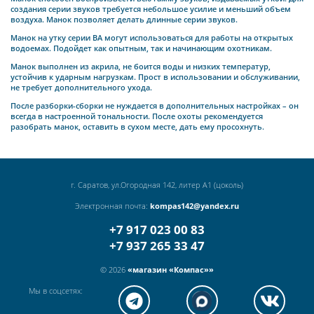
создания серии звуков требуется небольшое усилие и меньший объем
воздуха. Манок позволяет делать длинные серии звуков.
Манок на утку серии ВА могут использоваться для работы на открытых
водоемах. Подойдет как опытным, так и начинающим охотникам.
Манок выполнен из акрила, не боится воды и низких температур,
устойчив к ударным нагрузкам. Прост в использовании и обслуживании,
не требует дополнительного ухода.
После разборки-сборки не нуждается в дополнительных настройках – он
всегда в настроенной тональности. После охоты рекомендуется
разобрать манок, оставить в сухом месте, дать ему просохнуть.
г. Саратов, ул.Огородная 142, литер А1 (цоколь)
Электронная почта:
kompas142@yandex.ru
+7 917 023 00 83
+7 937 265 33 47
© 2026
«магазин «Компас»»
Мы в соцсетях: