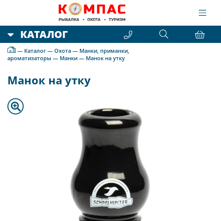
КАТАЛОГ
—
Каталог
—
Охота
—
Манки, приманки,
ароматизаторы
—
Манки
—
Манок на утку
Манок на утку