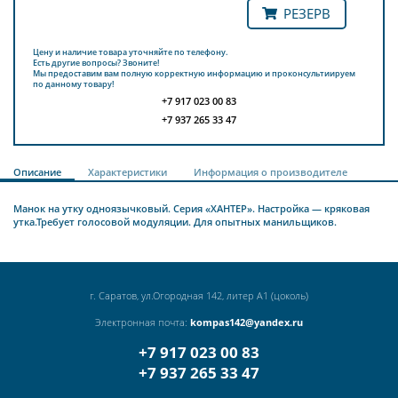
РЕЗЕРВ
Цену и наличие товара уточняйте по телефону.
Есть другие вопросы? Звоните!
Мы предоставим вам полную корректную информацию и проконсультиируем
по данному товару!
+7 917 023 00 83
+7 937 265 33 47
Описание
Характеристики
Информация о производителе
Манок на утку одноязычковый. Серия «ХАНТЕР». Настройка — кряковая
утка.Требует голосовой модуляции. Для опытных манильщиков.
г. Саратов, ул.Огородная 142, литер А1 (цоколь)
Электронная почта:
kompas142@yandex.ru
+7 917 023 00 83
+7 937 265 33 47