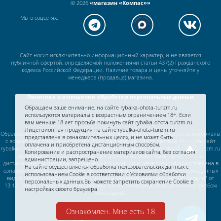
© 2026
«магазин «Компас»»
Мы в соцсетях:
Сайт носит исключительно информационный характер, и не является
публичной офертой, определяемой положениями статьи 437(2) Гражданского
кодекса Российской Федерации. Наличие товара и цены уточняйте у
менеджера (продавца) магазина.
Политика в отношении обработки персональных данных
Обращаем ваше внимание, на сайте rybalka-ohota-turizm.ru
используются материалы с возрастным ограничением 18+. Если
Работаем без выходных
вам меньше 18 лет просьба покинуть сайт rybalka-ohota-turizm.ru.
Лицензионная продукция на сайте rybalka-ohota-turizm.ru
Обращаем Ваше внимание, на сайте rybalka-ohota-turizm.ru используются материалы
представлена в ознакомительных целях, и не может быть
с возрастным ограничением 18+. Если Вам меньше 18 лет просьба покинуть сайт
оплачена и приобретена дистанционным способом.
rybalka-ohota-turizm.ru. Вся лицензионная продукция на сайте rybalka-ohota-turizm.ru
Копирование и распространение материалов сайта, без согласия
представлена в ознакомительных целях, и не может быть приобретена
администрации, запрещено.
дистанционным способом. Информация о наличии и цене товаров представлена в
На сайте осуществляется обработка пользовательских данных с
ознакомительных целях для лиц достигших 18 лет. Правила приобретения данных
использованием Cookie в соответствии c
Условиями обработки
видов товаров строго регламентированы Федеральным законом "Об оружии" от
персональных данных.
Вы можете запретить сохранение Cookie в
13.12.1996 N 150-ФЗ. Оплата и доставка данного товара дистанционным способом
настройках своего браузера
запрещена.
Ознакомлен. Мне есть 18
Разработка сайта —
Студия «Строим Сайт»