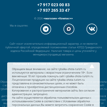
+7 917 023 00 83
+7 937 265 33 47
© 2026
«магазин «Компас»»
Мы в соцсетях:
Сайт носит исключительно информационный характер, и не является
публичной офертой, определяемой положениями статьи 437(2) Гражданского
кодекса Российской Федерации. Наличие товара и цены уточняйте у
менеджера (продавца) магазина.
Политика в отношении обработки персональных данных
Обращаем ваше внимание, на сайте rybalka-ohota-turizm.ru
используются материалы с возрастным ограничением 18+. Если
Работаем без выходных
вам меньше 18 лет просьба покинуть сайт rybalka-ohota-turizm.ru.
Лицензионная продукция на сайте rybalka-ohota-turizm.ru
Обращаем Ваше внимание, на сайте rybalka-ohota-turizm.ru используются материалы
представлена в ознакомительных целях, и не может быть
с возрастным ограничением 18+. Если Вам меньше 18 лет просьба покинуть сайт
оплачена и приобретена дистанционным способом.
rybalka-ohota-turizm.ru. Вся лицензионная продукция на сайте rybalka-ohota-turizm.ru
Копирование и распространение материалов сайта, без согласия
представлена в ознакомительных целях, и не может быть приобретена
администрации, запрещено.
дистанционным способом. Информация о наличии и цене товаров представлена в
На сайте осуществляется обработка пользовательских данных с
ознакомительных целях для лиц достигших 18 лет. Правила приобретения данных
использованием Cookie в соответствии c
Условиями обработки
видов товаров строго регламентированы Федеральным законом "Об оружии" от
персональных данных.
Вы можете запретить сохранение Cookie в
13.12.1996 N 150-ФЗ. Оплата и доставка данного товара дистанционным способом