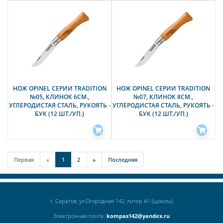
НОЖ OPINEL СЕРИИ TRADITION
НОЖ OPINEL СЕРИИ TRADITION
№05, КЛИНОК 6СМ.,
№07, КЛИНОК 8СМ.,
УГЛЕРОДИСТАЯ СТАЛЬ, РУКОЯТЬ -
УГЛЕРОДИСТАЯ СТАЛЬ, РУКОЯТЬ -
БУК (12 ШТ./УП.)
БУК (12 ШТ./УП.)
Первая
«
1
2
»
Последняя
г. Саратов, ул.Огородная 142, литер А1 (цоколь)
Электронная почта:
kompas142@yandex.ru