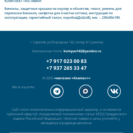
КОМПЛЕКТ ПОСТАВКИ:
Бинокль, защитные крышки на окуляр и объектив, чехол, ремень для
переноски бинокля, салфетка для очистки оптики, инструкция по
эксплуатации, гарантийный талон, коробка(ДхШхВ), мм. – 230х90х190.
г. Саратов, ул.Огородная 142, литер А1 (цоколь)
Электронная почта:
kompas142@yandex.ru
+7 917 023 00 83
+7 937 265 33 47
© 2026
«магазин «Компас»»
Мы в соцсетях:
Сайт носит исключительно информационный характер, и не является
публичной офертой, определяемой положениями статьи 437(2) Гражданского
кодекса Российской Федерации. Наличие товара и цены уточняйте у
менеджера (продавца) магазина.