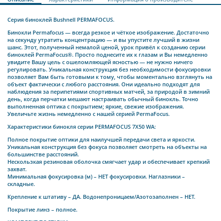
Серия биноклей Bushnell PERMAFOCUS.
Бинокли Permafocus — всегда резкое и чёткое изображение. Достаточно
на секунду утратить концентрацию — и вы упустите лучший в жизни
шанс. Этот, полученный немалой ценой, урок привёл к созданию серии
биноклей PermaFocus®. Просто поднесите их к глазам и Вы немедленно
увидите Вашу цель с ошеломляющей ясностью — не нужно ничего
регулировать. Уникальная конструкция без необходимости фокусировки
позволяет Вам быть готовыми к тому, чтобы моментально взглянуть на
объект фактически с любого расстояния. Они идеально подходят для
наблюдения за перипетиями спортивных матчей, за природой в зимний
день, когда перчатки мешают настраивать обычный бинокль. Точно
выполненная оптика с покрытием; яркие, свежие изображения.
Увеличьте жизнь немедленно с нашей серией PermaFocus.
Характеристики бинокля серии PERMAFOCUS 7X50 WA:
Полное покрытие оптики для наилучшей передачи света и яркости.
Уникальная конструкция без фокуса позволяет смотреть на объекты на
большинстве расстояний.
Нескользкая резиновая оболочка смягчает удар и обеспечивает крепкий
захват.
Минимальная фокусировка (м) – НЕТ фокусировки. Наглазники –
складные.
Крепление к штативу – ДА. Водонепроницаем/Азотозаполнен – НЕТ.
Покрытие линз – полное.