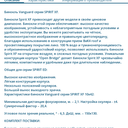
Описание
Характеристики
Информация о производителе
Бинокль Vanguard серии SPIRIT XF.
Бинокли Spirit XF превосходят другие модели в своём ценовом
диапазоне. Бинокли этой серии обеспечивают: высокое качество
изображения, устойчивость к неблагоприятным погодным условиям и
удобство эксплуатации. Вы можете рассчитывать на чёткое,
высококонтрастное изображение и правильную цветопередачу,
благодаря использованию в конструкции призм BaK4 roof и
просветляющему покрытию линз. 100 % водо и туманонепроницаемость
и обрезиненный ударостойкий корпус, позволяют использовать бинокли
Spirit XF на открытом воздухе, в сложных погодных условиях. Уникальная
конструкция корпуса "Open Bridge" делает бинокли Spirit XF чрезвычайно
лёгкими, компактными и удобными даже при длительном наблюдении..
Общее для серии SPIRIT ED:
Высокое качество изображения.
Лёгкая конструкция корпуса.
Несколько положений окуляров.
Большой вынос выходного зрачка.
Характеристики бинокля Vanguard серии SPIRIT XF 10х42:
Минимальная дистанция фокусировки, м. – 2,1. Настройка окуляра - ±4.
Сумеречный фактор – 20,4.
Угловое поле зрения реальное, ° - 6,3. ДхШ, мм. – 150х130.
КОМПЛЕКТ ПОСТАВКИ: