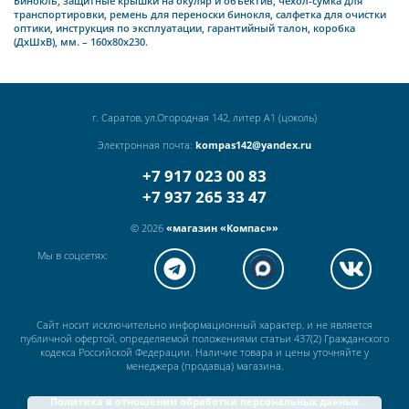
Бинокль, защитные крышки на окуляр и объектив, чехол-сумка для
транспортировки, ремень для переноски бинокля, салфетка для очистки
оптики, инструкция по эксплуатации, гарантийный талон, коробка
(ДхШхВ), мм. – 160х80х230.
г. Саратов, ул.Огородная 142, литер А1 (цоколь)
Электронная почта:
kompas142@yandex.ru
+7 917 023 00 83
+7 937 265 33 47
© 2026
«магазин «Компас»»
Мы в соцсетях:
Сайт носит исключительно информационный характер, и не является
публичной офертой, определяемой положениями статьи 437(2) Гражданского
кодекса Российской Федерации. Наличие товара и цены уточняйте у
менеджера (продавца) магазина.
Политика в отношении обработки персональных данных