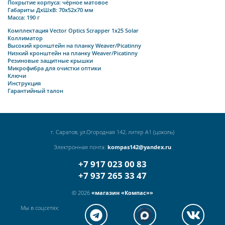
Покрытие корпуса: чёрное матовое
Габариты ДхШхВ: 70х52х70 мм
Масса: 190 г
Комплектация Vector Optics Scrapper 1x25 Solar
Коллиматор
Высокий кронштейн на планку Weaver/Picatinny
Низкий кронштейн на планку Weaver/Picatinny
Резиновые защитные крышки
Микрофибра для очистки оптики
Ключи
Инструкция
Гарантийный талон
г. Саратов, ул.Огородная 142, литер А1 (цоколь)
Электронная почта:
kompas142@yandex.ru
+7 917 023 00 83
+7 937 265 33 47
© 2026
«магазин «Компас»»
Мы в соцсетях: