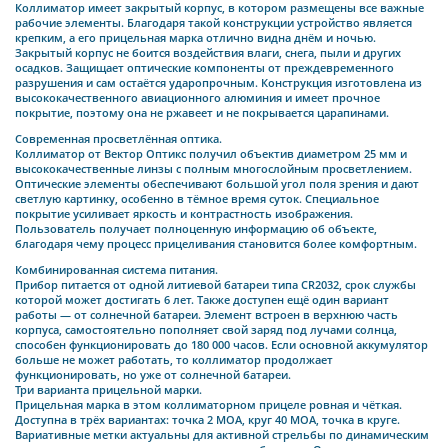
Коллиматор имеет закрытый корпус, в котором размещены все важные
рабочие элементы. Благодаря такой конструкции устройство является
крепким, а его прицельная марка отлично видна днём и ночью.
Закрытый корпус не боится воздействия влаги, снега, пыли и других
осадков. Защищает оптические компоненты от преждевременного
разрушения и сам остаётся ударопрочным. Конструкция изготовлена из
высококачественного авиационного алюминия и имеет прочное
покрытие, поэтому она не ржавеет и не покрывается царапинами.
Современная просветлённая оптика.
Коллиматор от Вектор Оптикс получил объектив диаметром 25 мм и
высококачественные линзы с полным многослойным просветлением.
Оптические элементы обеспечивают большой угол поля зрения и дают
светлую картинку, особенно в тёмное время суток. Специальное
покрытие усиливает яркость и контрастность изображения.
Пользователь получает полноценную информацию об объекте,
благодаря чему процесс прицеливания становится более комфортным.
Комбинированная система питания.
Прибор питается от одной литиевой батареи типа CR2032, срок службы
которой может достигать 6 лет. Также доступен ещё один вариант
работы — от солнечной батареи. Элемент встроен в верхнюю часть
корпуса, самостоятельно пополняет свой заряд под лучами солнца,
способен функционировать до 180 000 часов. Если основной аккумулятор
больше не может работать, то коллиматор продолжает
функционировать, но уже от солнечной батареи.
Три варианта прицельной марки.
Прицельная марка в этом коллиматорном прицеле ровная и чёткая.
Доступна в трёх вариантах: точка 2 МOA, круг 40 MOA, точка в круге.
Вариативные метки актуальны для активной стрельбы по динамическим