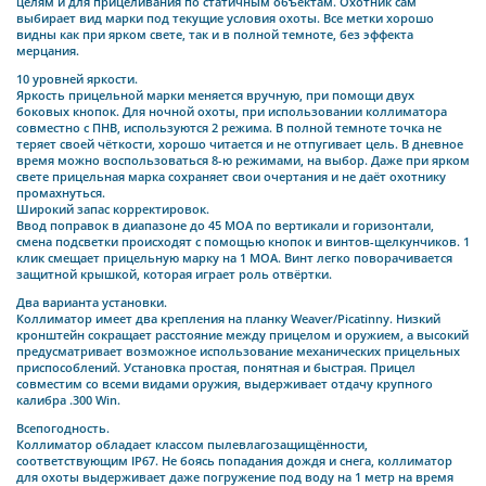
целям и для прицеливания по статичным объектам. Охотник сам
выбирает вид марки под текущие условия охоты. Все метки хорошо
видны как при ярком свете, так и в полной темноте, без эффекта
мерцания.
10 уровней яркости.
Яркость прицельной марки меняется вручную, при помощи двух
боковых кнопок. Для ночной охоты, при использовании коллиматора
совместно с ПНВ, используются 2 режима. В полной темноте точка не
теряет своей чёткости, хорошо читается и не отпугивает цель. В дневное
время можно воспользоваться 8-ю режимами, на выбор. Даже при ярком
свете прицельная марка сохраняет свои очертания и не даёт охотнику
промахнуться.
Широкий запас корректировок.
Ввод поправок в диапазоне до 45 МОА по вертикали и горизонтали,
смена подсветки происходят с помощью кнопок и винтов-щелкунчиков. 1
клик смещает прицельную марку на 1 МОА. Винт легко поворачивается
защитной крышкой, которая играет роль отвёртки.
Два варианта установки.
Коллиматор имеет два крепления на планку Weaver/Picatinny. Низкий
кронштейн сокращает расстояние между прицелом и оружием, а высокий
предусматривает возможное использование механических прицельных
приспособлений. Установка простая, понятная и быстрая. Прицел
совместим со всеми видами оружия, выдерживает отдачу крупного
калибра .300 Win.
Всепогодность.
Коллиматор обладает классом пылевлагозащищённости,
соответствующим IP67. Не боясь попадания дождя и снега, коллиматор
для охоты выдерживает даже погружение под воду на 1 метр на время