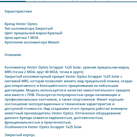
Характеристики
Брeнд Vector Optics
Тип коллиматора Закрытый
Цвет прицельной марки Красный
Цена щелчка 1 MOA
Крепление коллиматора Weaver
Описание
Коллиматор Vector Optics Scrapper 1x25 Solar, красная прицельная марка,
MRS (точка 2 МOA, круг 40 MOA, точка в круге)
Закрытый коллиматорный прицел Vector Optics Scrapper 1x25 Solar с
системой MRS, которая позволяет менять вид прицельной планки, создан
для оперативного и безошибочного прицеливания на небольших
дистанциях. Модель используется в качестве самостоятельного прицела
или вместе с ПНВ. Пользуется популярностью среди начинающих и
профессиональных охотников, а также спортсменов. Имеет хорошее
соотношение эксплуатационных и технических характеристик и
доступной стоимости. Над созданием этого прицела работал всемирно
известный производитель Vector Optics. Оптическое оборудование
данного бренда славится надёжностью, долговечностью,
функциональностью и практичностью.
Особенности Vector Optics Scrapper 1x25 Solar
Закрытый корпус.