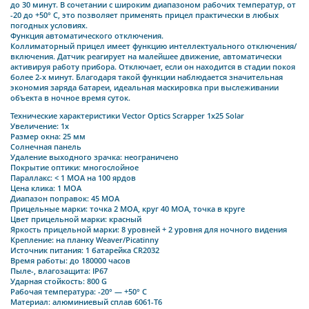
до 30 минут. В сочетании с широким диапазоном рабочих температур, от
-20 до +50° С, это позволяет применять прицел практически в любых
погодных условиях.
Функция автоматического отключения.
Коллиматорный прицел имеет функцию интеллектуального отключения/
включения. Датчик реагирует на малейшее движение, автоматически
активируя работу прибора. Отключает, если он находится в стадии покоя
более 2-х минут. Благодаря такой функции наблюдается значительная
экономия заряда батареи, идеальная маскировка при выслеживании
объекта в ночное время суток.
Технические характеристики Vector Optics Scrapper 1x25 Solar
Увеличение: 1x
Размер окна: 25 мм
Солнечная панель
Удаление выходного зрачка: неограничено
Покрытие оптики: многослойное
Параллакс: < 1 МОА на 100 ярдов
Цена клика: 1 MOA
Диапазон поправок: 45 MOA
Прицельные марки: точка 2 МOA, круг 40 MOA, точка в круге
Цвет прицельной марки: красный
Яркость прицельной марки: 8 уровней + 2 уровня для ночного видения
Крепление: на планку Weaver/Picatinny
Источник питания: 1 батарейка CR2032
Время работы: до 180000 часов
Пыле-, влагозащита: IP67
Ударная стойкость: 800 G
Рабочая температура: -20° — +50° C
Материал: алюминиевый сплав 6061-T6