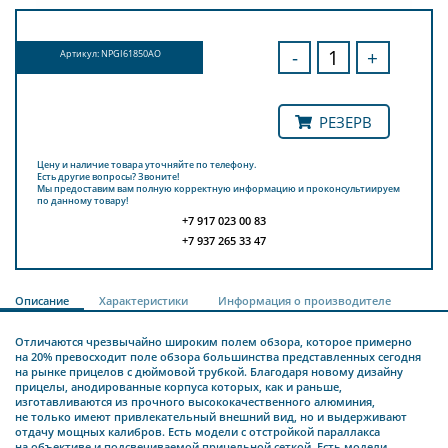
-
+
Артикул: NPGI61850AO
РЕЗЕРВ
Цену и наличие товара уточняйте по телефону.
Есть другие вопросы? Звоните!
Мы предоставим вам полную корректную информацию и проконсультиируем
по данному товару!
+7 917 023 00 83
+7 937 265 33 47
Описание
Характеристики
Информация о производителе
Отличаются чрезвычайно широким полем обзора, которое примерно
на 20% превосходит поле обзора большинства представленных сегодня
на рынке прицелов с дюймовой трубкой. Благодаря новому дизайну
прицелы, анодированные корпуса которых, как и раньше,
изготавливаются из прочного высококачественного алюминия,
не только имеют привлекательный внешний вид, но и выдерживают
отдачу мощных калибров. Есть модели с отстройкой параллакса
на объективе и подсвечиваемой прицельной сеткой. Есть модели