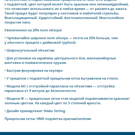
с подсветкой, цвет которой может быть красным или зеленым(двойная),
что позволяет использовать их в любое время — от рассвета до заката.
Такой прицел будет популярен у охотников и любителей стрельбы.
Влагозащищенный. Ударостойкий. Азотонаполненный. Многослойное
покрытие линз.
Увеличенное на 20% поле обзора!
• Чрезвычайно широкое поле обзора — почти на 20% больше, чем
у обычного прицела с дюймовой трубкой.
• Широкоугольный объектив.
• Для установки на карабины центрального боя, малокалиберные
винтовки и пневматическое оружие.
• Быстрая фокусировка на окуляре.
• У прицелов с подсветкой прицельная сетка вытравлена на стекле.
• Модели АО с отстройкой параллакса на объективе — отстройка
параллакса от 9 метров до бесконечности.
• Модели IR — прицельные сетки этих моделей подсвечиваются красным/
зеленым цветом. На каждый цвет по 5 степеней яркости.
• Дизайн принадлежит Nikko Stirling.
Прицельная сетка: HMD подсветка красная/зелёная.