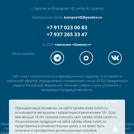
г. Саратов, ул.Огородная 142, литер А1 (цоколь)
Электронная почта:
kompas142@yandex.ru
+7 917 023 00 83
+7 937 265 33 47
© 2026
«магазин «Компас»»
Мы в соцсетях:
Сайт носит исключительно информационный характер, и не является
публичной офертой, определяемой положениями статьи 437(2) Гражданского
кодекса Российской Федерации. Наличие товара и цены уточняйте у
менеджера (продавца) магазина.
Политика в отношении обработки персональных данных
Обращаем ваше внимание, на сайте rybalka-ohota-turizm.ru
используются материалы с возрастным ограничением 18+. Если
Работаем без выходных
вам меньше 18 лет просьба покинуть сайт rybalka-ohota-turizm.ru.
Лицензионная продукция на сайте rybalka-ohota-turizm.ru
Обращаем Ваше внимание, на сайте rybalka-ohota-turizm.ru используются материалы
представлена в ознакомительных целях, и не может быть
с возрастным ограничением 18+. Если Вам меньше 18 лет просьба покинуть сайт
оплачена и приобретена дистанционным способом.
rybalka-ohota-turizm.ru. Вся лицензионная продукция на сайте rybalka-ohota-turizm.ru