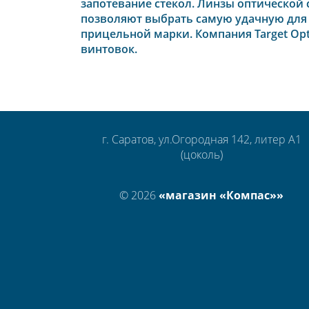
запотевание стекол. Линзы оптической
позволяют выбрать самую удачную для
прицельной марки. Компания Target Opt
винтовок.
г. Саратов, ул.Огородная 142, литер А1
(цоколь)
© 2026
«магазин «Компас»»