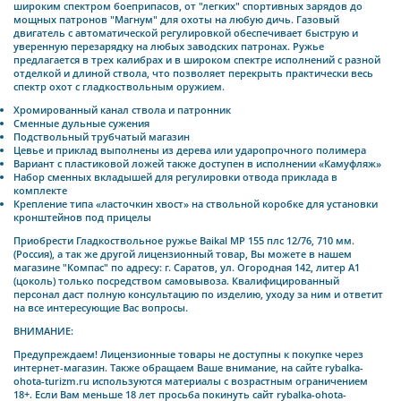
широким спектром боеприпасов, от "легких" спортивных зарядов до
мощных патронов "Магнум" для охоты на любую дичь. Газовый
двигатель с автоматической регулировкой обеспечивает быструю и
уверенную перезарядку на любых заводских патронах. Ружье
предлагается в трех калибрах и в широком спектре исполнений с разной
отделкой и длиной ствола, что позволяет перекрыть практически весь
спектр охот с гладкоствольным оружием.
Хромированный канал ствола и патронник
Сменные дульные сужения
Подствольный трубчатый магазин
Цевье и приклад выполнены из дерева или ударопрочного полимера
Вариант с пластиковой ложей также доступен в исполнении «Камуфляж»
Набор сменных вкладышей для регулировки отвода приклада в
комплекте
Крепление типа «ласточкин хвост» на ствольной коробке для установки
кронштейнов под прицелы
Приобрести Гладкоствольное ружье Baikal МР 155 плс 12/76, 710 мм.
(Россия)
, а так же другой лицензионный товар, Вы можете в нашем
магазине "Компас" по адресу:
г. Саратов, ул. Огородная 142, литер А1
(цоколь)
только посредством самовывоза. Квалифицированный
персонал даст полную консультацию по изделию, уходу за ним и ответит
на все интересующие Вас вопросы.
ВНИМАНИЕ:
Предупреждаем! Лицензионные товары не доступны к покупке через
интернет-магазин.
Также о
бращаем Ваше внимание, на сайте rybalka-
ohota-turizm.ru используются материалы с возрастным ограничением
18+. Если Вам меньше 18 лет просьба покинуть сайт rybalka-ohota-