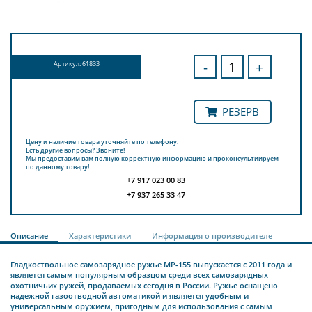
-
+
Артикул: 61833
РЕЗЕРВ
Цену и наличие товара уточняйте по телефону.
Есть другие вопросы? Звоните!
Мы предоставим вам полную корректную информацию и проконсультиируем
по данному товару!
+7 917 023 00 83
+7 937 265 33 47
Описание
Характеристики
Информация о производителе
Гладкоствольное самозарядное ружье МР-155 выпускается с 2011 года и
является самым популярным образцом среди всех самозарядных
охотничьих ружей, продаваемых сегодня в России. Ружье оснащено
надежной газоотводной автоматикой и является удобным и
универсальным оружием, пригодным для использования с самым