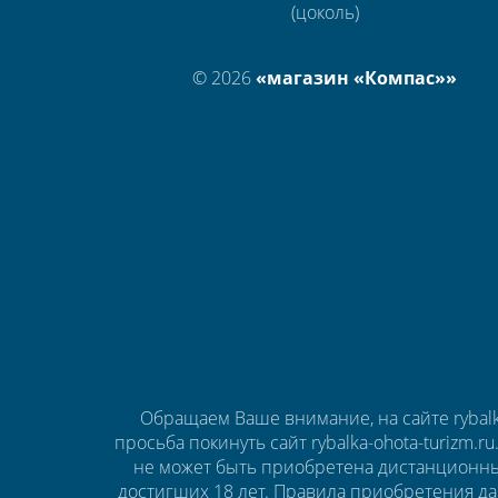
(цоколь)
© 2026
«магазин «Компас»»
Обращаем Ваше внимание, на сайте rybalk
просьба покинуть сайт rybalka-ohota-turizm.r
не может быть приобретена дистанционны
достигших 18 лет. Правила приобретения да