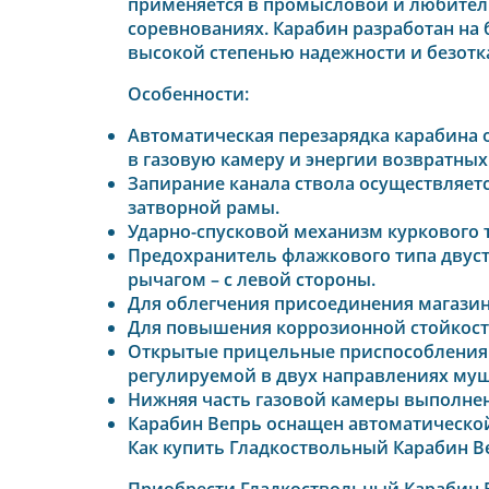
применяется в промысловой и любитель
соревнованиях. Карабин разработан на 
высокой степенью надежности и безотка
Особенности:
Автоматическая перезарядка карабина о
в газовую камеру и энергии возвратных
Запирание канала ствола осуществляет
затворной рамы.
Ударно-спусковой механизм куркового 
Предохранитель флажкового типа двус
рычагом – с левой стороны.
Для облегчения присоединения магази
Для повышения коррозионной стойкости
Открытые прицельные приспособления 
регулируемой в двух направлениях муш
Нижняя часть газовой камеры выполнена
Карабин Вепрь оснащен автоматическо
Как купить
Гладкоствольный Карабин Веп
Приобрести
Гладкоствольный Карабин Ве