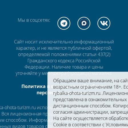
Мы в соцсетях:
Сайт носит исключительно информационный
характер, и не является публичной офертой,
определяемой положениями статьи 437(2)
Гражданского кодекса Российской
Федерации. Наличие товара и цены
уточняйте у менеджера (продавца) магазина.
Обращаем ваше внимание, на сайте
Политика в отношении обработки
возрастным ограничением 18+. Ес
персональных данных
rybalka-ohota-turizm.ru. Лицензион
представлена в ознакомительных 
дистанционным способом. Копиро
a-ohota-turizm.ru используются материалы с возрастным 
согласия администрации, запрещ
u. Вся лицензионная продукция на сайте rybalka-ohota-turi
На сайте осуществляется обработ
м способом. Информация о наличии и цене товаров предс
Cookie в соответствии c
Условиями
нных видов товаров строго регламентированы Федеральны