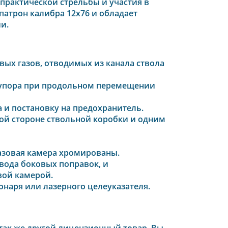
практической стрельбы и участия в
патрон калибра 12х76 и обладает
и.
вых газов, отводимых из канала ствола
х упора при продольном перемещении
 и постановку на предохранитель.
ой стороне ствольной коробки и одним
азовая камера хромированы.
ода боковых поправок, и
вой камерой.
онаря или лазерного целеуказателя.
а так же другой лицензионный товар, Вы