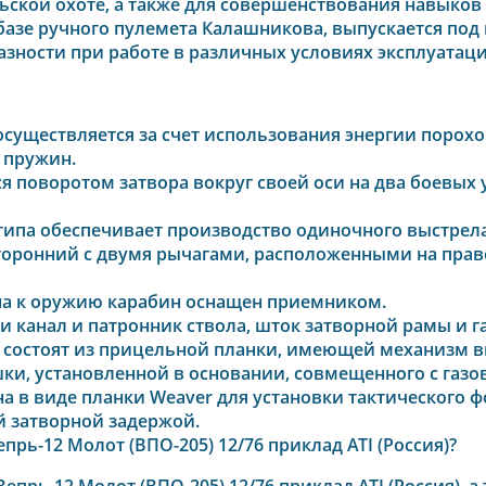
ской охоте, а также для совершенствования навыков 
базе ручного пулемета Калашникова, выпускается под 
зности при работе в различных условиях эксплуатаци
существляется за счет использования энергии порохо
 пружин.
ся поворотом затвора вокруг своей оси на два боевы
типа обеспечивает производство одиночного выстрела
торонний с двумя рычагами, расположенными на прав
на к оружию карабин оснащен приемником.
 канал и патронник ствола, шток затворной рамы и г
состоят из прицельной планки, имеющей механизм вв
ки, установленной в основании, совмещенного с газо
 в виде планки Weaver для установки тактического ф
й затворной задержой.
рь-12 Молот (ВПО-205) 12/76 приклад ATI (Россия)
?
прь-12 Молот (ВПО-205) 12/76 приклад ATI (Россия)
, 