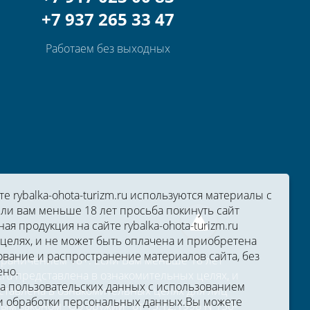
+7 937 265 33 47
Работаем без выходных
 rybalka-ohota-turizm.ru используются материалы с
ли вам меньше 18 лет просьба покинуть сайт
ная продукция на сайте rybalka-ohota-turizm.ru
целях, и не может быть оплачена и приобретена
вание и распространение материалов сайта, без
ограничением 18+. Если Вам меньше 18 лет
ено.
zm.ru представлена в ознакомительных целях, и
ка пользовательских данных с использованием
тавлена в ознакомительных целях для лиц
 обработки персональных данных.
Вы можете
м законом "Об оружии" от 13.12.1996 N 150-