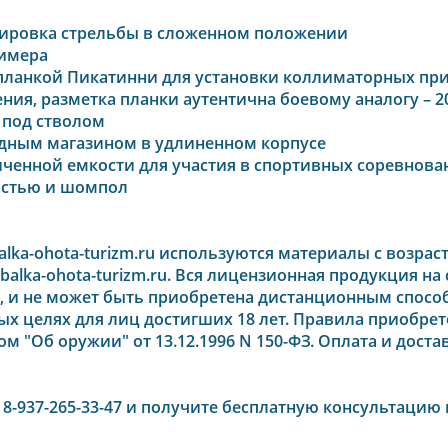
кировка стрельбы в сложенном положении
лимера
 планкой Пикатинни для установки коллиматорных пр
ия, разметка планки аутентична боевому аналогу – 2
 под стволом
ядным магазином в удлиненном корпусе
ченной емкости для участия в спортивных соревнова
остью и шомпол
lka-ohota-turizm.ru используются материалы с возрас
alka-ohota-turizm.ru. Вся лицензионная продукция на с
, и не может быть приобретена дистанционным спосо
х целях для лиц достигших 18 лет. Правила приобрет
 "Об оружии" от 13.12.1996 N 150-ФЗ
. Оплата и дост
— 8-937-265-33-47 и получите бесплатную консультацию