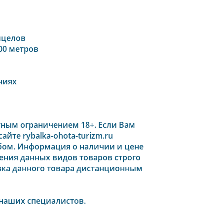
ицелов
00 метров
ниях
тным ограничением 18+. Если Вам
айте rybalka-ohota-turizm.ru
бом. Информация о наличии и цене
ения данных видов товаров строго
авка данного товара дистанционным
 наших специалистов.