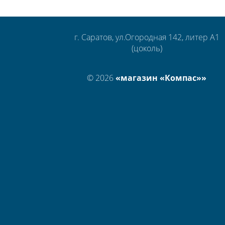
г. Саратов, ул.Огородная 142, литер А1
(цоколь)
© 2026
«магазин «Компас»»