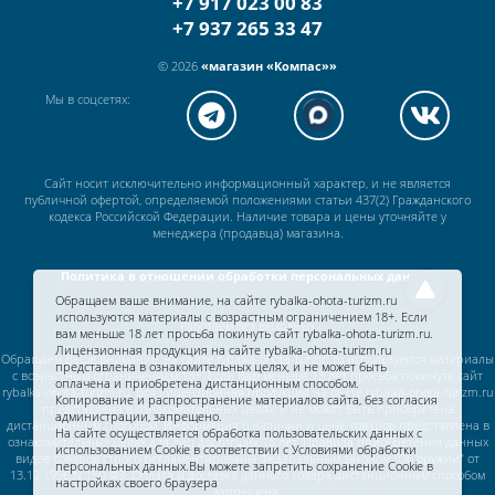
+7 917 023 00 83
+7 937 265 33 47
© 2026
«магазин «Компас»»
Мы в соцсетях:
Сайт носит исключительно информационный характер, и не является
публичной офертой, определяемой положениями статьи 437(2) Гражданского
кодекса Российской Федерации. Наличие товара и цены уточняйте у
менеджера (продавца) магазина.
Политика в отношении обработки персональных данных
Обращаем ваше внимание, на сайте rybalka-ohota-turizm.ru
используются материалы с возрастным ограничением 18+. Если
Работаем без выходных
вам меньше 18 лет просьба покинуть сайт rybalka-ohota-turizm.ru.
Лицензионная продукция на сайте rybalka-ohota-turizm.ru
Обращаем Ваше внимание, на сайте rybalka-ohota-turizm.ru используются материалы
представлена в ознакомительных целях, и не может быть
с возрастным ограничением 18+. Если Вам меньше 18 лет просьба покинуть сайт
оплачена и приобретена дистанционным способом.
rybalka-ohota-turizm.ru. Вся лицензионная продукция на сайте rybalka-ohota-turizm.ru
Копирование и распространение материалов сайта, без согласия
представлена в ознакомительных целях, и не может быть приобретена
администрации, запрещено.
дистанционным способом. Информация о наличии и цене товаров представлена в
На сайте осуществляется обработка пользовательских данных с
ознакомительных целях для лиц достигших 18 лет. Правила приобретения данных
использованием Cookie в соответствии c
Условиями обработки
видов товаров строго регламентированы Федеральным законом "Об оружии" от
персональных данных.
Вы можете запретить сохранение Cookie в
13.12.1996 N 150-ФЗ. Оплата и доставка данного товара дистанционным способом
настройках своего браузера
запрещена.