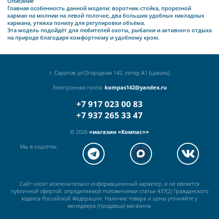
Описание
Главная особенность данной модели: воротник-стойка, прорезной
карман на молнии на левой полочке, два больших удобных накладных
кармана, утяжка понизу для регулировки объёма.
Эта модель подойдёт для любителей охоты, рыбалки и активного отдыха
на природе благодаря комфортному и удобному крою.
г. Саратов, ул.Огородная 142, литер А1 (цоколь)
Электронная почта:
kompas142@yandex.ru
+7 917 023 00 83
+7 937 265 33 47
© 2026
«магазин «Компас»»
Мы в соцсетях:
Сайт носит исключительно информационный характер, и не является
публичной офертой, определяемой положениями статьи 437(2) Гражданского
кодекса Российской Федерации. Наличие товара и цены уточняйте у
менеджера (продавца) магазина.