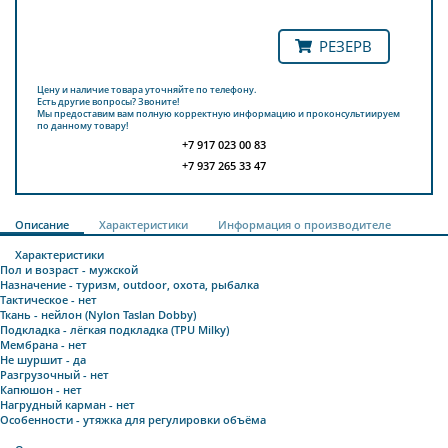
РЕЗЕРВ
Цену и наличие товара уточняйте по телефону.
Есть другие вопросы? Звоните!
Мы предоставим вам полную корректную информацию и проконсультиируем
по данному товару!
+7 917 023 00 83
+7 937 265 33 47
Описание
Характеристики
Информация о производителе
Характеристики
Пол и возраст -
мужской
Назначение -
туризм, outdoor, охота, рыбалка
Тактическое -
нет
Ткань -
нейлон (Nylon Taslan Dobby)
Подкладка -
лёгкая подкладка (TPU Milky)
Мембрана -
нет
Не шуршит -
да
Разгрузочный -
нет
Капюшон -
нет
Нагрудный карман -
нет
Особенности -
утяжка для регулировки объёма