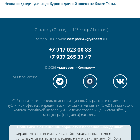
Чехол подходит для ледобуров с длиной шнека не более 74 см.
г. Саратов, ул.Огородная 142, литер А1 (цоколь)
Электронная почта:
kompas142@yandex.ru
+7 917 023 00 83
+7 937 265 33 47
© 2026
«магазин «Компас»»
Мы в соцсетях:
Сайт носит исключительно информационный характер, и не является
публичной офертой, определяемой положениями статьи 437(2) Гражданского
кодекса Российской Федерации. Наличие товара и цены уточняйте у
менеджера (продавца) магазина.
Политика в отношении обработки персональных данных
Обращаем ваше внимание, на сайте rybalka-ohota-turizm.ru
используются материалы с возрастным ограничением 18+. Если