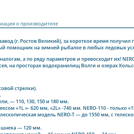
мация о производителе
авод (г. Ростов Великий), за короткое время получил
ый помощник на зимней рыбалке в любых ледовых ус
налогам, а по ряду параметров и превосходит их! NE
исея, на просторах водохранилищ Волги и озерах Кольс
совой стрелки).
.
и, — 110, 130, 150 и 180 мм.
ксом «1L »- 620 мм, «2L» -740 мм. NERO-110 - только «1L
Телескопическая модель NERO-T — до 1550 мм, с телес
 шнека — 120 мм.