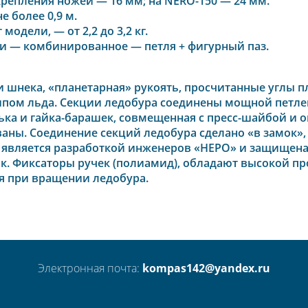
репления ножей — 16 мм; на NERO-150 — 24 мм.
 более 0,9 м.
одели, — от 2,2 до 3,2 кг.
и — комбинированное — петля + фигурный паз.
 шнека, «планетарная» рукоять, просчитанные углы п
ипом льда. Секции ледобура соединены мощной петле
ька и гайка-барашек, совмещенная с пресс-шайбой и
ваны. Соединение секций ледобура сделано «в замок»
ия является разработкой инженеров «НЕРО» и защищен
ик. Фиксаторы ручек (полиамид), обладают высокой п
ия при вращении ледобура.
Электронная почта:
kompas142@yandex.ru