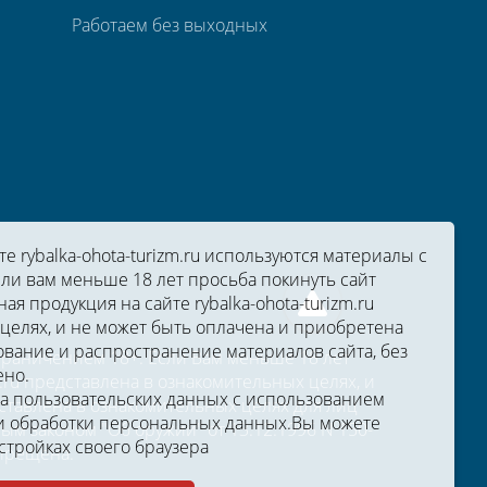
Работаем без выходных
 rybalka-ohota-turizm.ru используются материалы с
ли вам меньше 18 лет просьба покинуть сайт
ная продукция на сайте rybalka-ohota-turizm.ru
целях, и не может быть оплачена и приобретена
вание и распространение материалов сайта, без
ограничением 18+. Если Вам меньше 18 лет
ено.
zm.ru представлена в ознакомительных целях, и
ка пользовательских данных с использованием
тавлена в ознакомительных целях для лиц
 обработки персональных данных.
Вы можете
м законом "Об оружии" от 13.12.1996 N 150-
стройках своего браузера
апрещена.