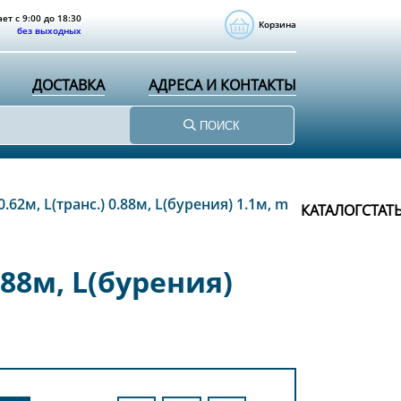
ет с 9:00 до 18:30
Корзина
без выходных
ДОСТАВКА
АДРЕСА И КОНТАКТЫ
ПОИСК
62м, L(транс.) 0.88м, L(бурения) 1.1м, m
КАТАЛОГ
СТАТ
.88м, L(бурения)