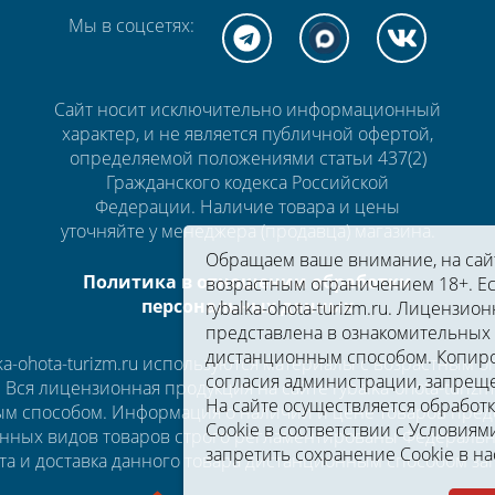
Мы в соцсетях:
Сайт носит исключительно информационный
характер, и не является публичной офертой,
определяемой положениями статьи 437(2)
Гражданского кодекса Российской
Федерации. Наличие товара и цены
уточняйте у менеджера (продавца) магазина.
Обращаем ваше внимание, на сайте
Политика в отношении обработки
возрастным ограничением 18+. Ес
персональных данных
rybalka-ohota-turizm.ru. Лицензион
представлена в ознакомительных 
дистанционным способом. Копиро
a-ohota-turizm.ru используются материалы с возрастным 
согласия администрации, запрещ
u. Вся лицензионная продукция на сайте rybalka-ohota-turi
На сайте осуществляется обработ
м способом. Информация о наличии и цене товаров предс
Cookie в соответствии c
Условиями
нных видов товаров строго регламентированы Федеральны
запретить сохранение Cookie в на
та и доставка данного товара дистанционным способом з