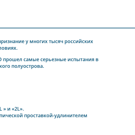
 признание у многих тысяч российских
ловиях.
RO прошел самые серьезные испытания в
кого полуострова.
 » и «2L».
копической проставкой-удлинителем