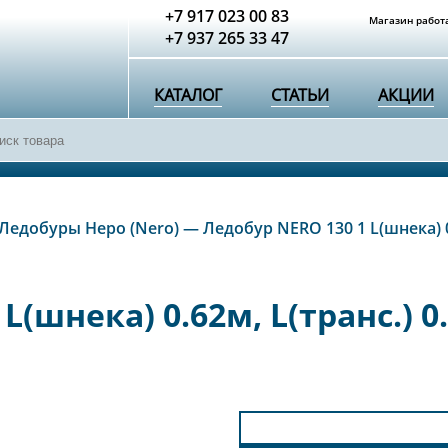
+7 917 023 00 83
Магазин работа
+7 937 265 33 47
КАТАЛОГ
СТАТЬИ
АКЦИИ
Ледобуры Неро (Nero)
—
Ледобур NERO 130 1 L(шнека) 0.
L(шнека) 0.62м, L(транс.) 0