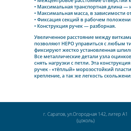
• Межцентровое расстояние отверстий к
• Максимальная транспортная длина — не
• Максимальная масса, в зависимости от м
• Фиксация секций в рабочем положени
• Конструкция ручек — разборная.
Увеличенное расстояние между витками
позволяют НЕРО управиться с любым т
фиксируют жестко установленная шпил
Все металлические детали узла оцинко
снять нагрузки с петли. Эта конструкц
ручек - «тёплый» морозостойкий пласт
крепление, а так же легкость скольжен
г. Саратов, ул.Огородная 142, литер А1
(цоколь)