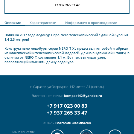
+7 937 265 33 47
Описание
Характеристики
Информация о производителе
Новинка 2017 года ледобур Неро Nero телескопический с длиной бурения
1.4-2.3 метров!
Конструктивно ледобуры серии NERO-T-XL представляют собой «гибрид»
из классической и телескопической моделей. Длина выдвижной штанги, в
отличии от NERO-T, составляет 1,1 м. Вот так выглядит узел,
позволяющий изменять длину ледобура.
г. Саратов, ул.Огородная 142, литер А1 (цоколь)
Электронная почта:
kompas142@yandex.ru
+7 917 023 00 83
+7 937 265 33 47
© 2026
«магазин «Компас»»
Мы в соцсетях: