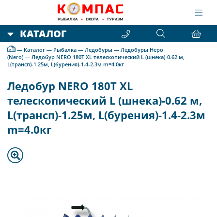
КАТАЛОГ
—
Каталог
—
Рыбалка
—
Ледобуры
—
Ледобуры Неро
(Nero)
—
Ледобур NERO 180Т XL телескопический L (шнека)-0.62 м,
L(трансп)-1.25м, L(бурения)-1.4-2.3м m=4.0кг
Ледобур NERO 180Т XL
телескопический L (шнека)-0.62 м,
L(трансп)-1.25м, L(бурения)-1.4-2.3м
m=4.0кг