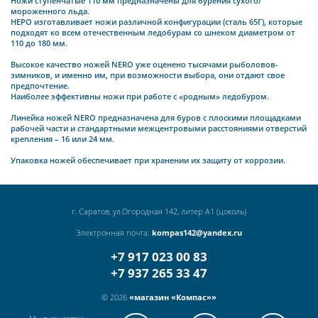
Ножи ступенчатые 110 мм предназначены для бурения сухого/
мороженного льда.
НЕРО изготавливает ножи различной конфигурации (сталь 65Г), которые
подходят ко всем отечественным ледобурам со шнеком диаметром от
110 до 180 мм.
Высокое качество ножей NERO уже оценено тысячами рыболовов-
зимников, и именно им, при возможности выбора, они отдают свое
предпочтение.
Наиболее эффективны ножи при работе с «родным» ледобуром.
Линейка ножей NERO предназначена для буров с плоскими площадками
рабочей части и стандартными межцентровыми расстояниями отверстий
крепления – 16 или 24 мм.
Упаковка ножей обеспечивает при хранении их защиту от коррозии.
г. Саратов, ул.Огородная 142, литер А1 (цоколь)
Электронная почта:
kompas142@yandex.ru
+7 917 023 00 83
+7 937 265 33 47
© 2026
«магазин «Компас»»