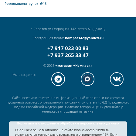
Ремкомплект ручек Ø16
г. Саратов, ул.Огородная 142, литер А1 (цоколь)
Электронная почта:
kompas142@yandex.ru
+7 917 023 00 83
+7 937 265 33 47
© 2026
«магазин «Компас»»
Мы в соцсетях:
Сайт носит исключительно информационный характер, и не является
публичной офертой, определяемой положениями статьи 437(2) Гражданского
кодекса Российской Федерации. Наличие товара и цены уточняйте у
менеджера (продавца) магазина.
Политика в отношении обработки персональных данных
Обращаем ваше внимание, на сайте rybalka-ohota-turizm.ru
используются материалы с возрастным ограничением 18+. Если