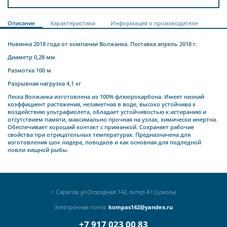
Описание
Характеристики
Информация о производителе
Новинка 2018 года от компании Волжанка. Поставка апрель 2018 г.
Диаметр 0,28 мм
Размотка 100 м
Разрывная нагрузка 4,1 кг
Леска Волжанка изготовлена из 100% флюорокарбона. Имеет низкий
коэффициент растяжения, незаметная в воде, высоко устойчива к
воздействию ультрафиолета, обладает устойчивостью к истиранию и
отсутствием памяти, максимально прочная на узлах, химически инертна.
Обеспечивает хороший контакт с приманкой. Сохраняет рабочие
свойства при отрицательных температурах. Предназначена для
изготовления шок лидера, поводков и как основная для подледной
ловли хищной рыбы.
г. Саратов, ул.Огородная 142, литер А1 (цоколь)
Электронная почта:
kompas142@yandex.ru
+7 917 023 00 83