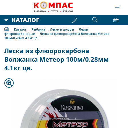
КАТАЛОГ
—
Каталог
—
Рыбалка
—
Лески и шнуры
—
Лески
флюрокарбоновые
—
Леска из флюорокарбона Волжанка Метеор
100м/0.28мм 4.1кг цв.
Леска из флюорокарбона
Волжанка Метеор 100м/0.28мм
4.1кг цв.