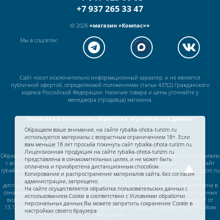
+7 937 265 33 47
© 2026
«магазин «Компас»»
Мы в соцсетях:
Сайт носит исключительно информационный характер, и не является
публичной офертой, определяемой положениями статьи 437(2) Гражданского
кодекса Российской Федерации. Наличие товара и цены уточняйте у
менеджера (продавца) магазина.
Политика в отношении обработки персональных данных
Обращаем ваше внимание, на сайте rybalka-ohota-turizm.ru
используются материалы с возрастным ограничением 18+. Если
Работаем без выходных
вам меньше 18 лет просьба покинуть сайт rybalka-ohota-turizm.ru.
Лицензионная продукция на сайте rybalka-ohota-turizm.ru
Обращаем Ваше внимание, на сайте rybalka-ohota-turizm.ru используются материалы
представлена в ознакомительных целях, и не может быть
с возрастным ограничением 18+. Если Вам меньше 18 лет просьба покинуть сайт
оплачена и приобретена дистанционным способом.
rybalka-ohota-turizm.ru. Вся лицензионная продукция на сайте rybalka-ohota-turizm.ru
Копирование и распространение материалов сайта, без согласия
представлена в ознакомительных целях, и не может быть приобретена
администрации, запрещено.
дистанционным способом. Информация о наличии и цене товаров представлена в
На сайте осуществляется обработка пользовательских данных с
ознакомительных целях для лиц достигших 18 лет. Правила приобретения данных
использованием Cookie в соответствии c
Условиями обработки
видов товаров строго регламентированы Федеральным законом "Об оружии" от
персональных данных.
Вы можете запретить сохранение Cookie в
13.12.1996 N 150-ФЗ. Оплата и доставка данного товара дистанционным способом
настройках своего браузера
запрещена.