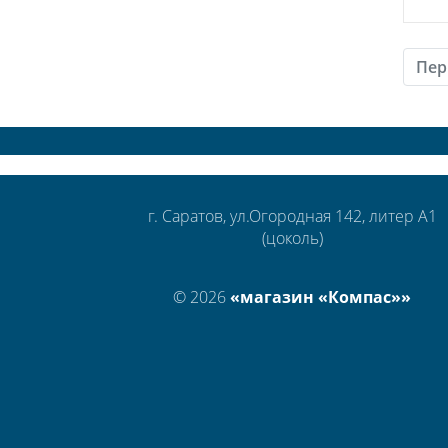
Пер
г. Саратов, ул.Огородная 142, литер А1
(цоколь)
© 2026
«магазин «Компас»»