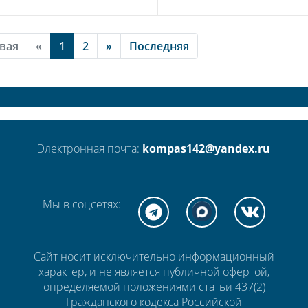
вая
«
1
2
»
Последняя
Электронная почта:
kompas142@yandex.ru
Мы в соцсетях:
Сайт носит исключительно информационный
характер, и не является публичной офертой,
определяемой положениями статьи 437(2)
Гражданского кодекса Российской