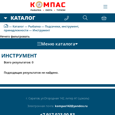
КАТАЛОГ
—
Каталог
—
Рыбалка
—
Подсачеки, инструмент,
принадлежности
—
Инструмент
Нечего фильтровать
Меню каталога
ИНСТРУМЕНТ
Всего результатов:
0
Подходящих результатов не найдено.
г. Саратов, ул.Огородная 142, литер А1 (цоколь)
Электронная почта:
kompas142@yandex.ru
+7 917 023 00 83