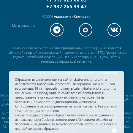
+7 937 265 33 47
© 2026
«магазин «Компас»»
Мы в соцсетях:
Сайт носит исключительно информационный характер, и не является
публичной офертой, определяемой положениями статьи 437(2) Гражданского
кодекса Российской Федерации. Наличие товара и цены уточняйте у
менеджера (продавца) магазина.
Политика в отношении обработки персональных данных
Обращаем ваше внимание, на сайте rybalka-ohota-turizm.ru
используются материалы с возрастным ограничением 18+. Если
Работаем без выходных
вам меньше 18 лет просьба покинуть сайт rybalka-ohota-turizm.ru.
Лицензионная продукция на сайте rybalka-ohota-turizm.ru
Обращаем Ваше внимание, на сайте rybalka-ohota-turizm.ru используются материалы
представлена в ознакомительных целях, и не может быть
с возрастным ограничением 18+. Если Вам меньше 18 лет просьба покинуть сайт
оплачена и приобретена дистанционным способом.
rybalka-ohota-turizm.ru. Вся лицензионная продукция на сайте rybalka-ohota-turizm.ru
Копирование и распространение материалов сайта, без согласия
представлена в ознакомительных целях, и не может быть приобретена
администрации, запрещено.
дистанционным способом. Информация о наличии и цене товаров представлена в
На сайте осуществляется обработка пользовательских данных с
ознакомительных целях для лиц достигших 18 лет. Правила приобретения данных
использованием Cookie в соответствии c
Условиями обработки
видов товаров строго регламентированы Федеральным законом "Об оружии" от
персональных данных.
Вы можете запретить сохранение Cookie в
13.12.1996 N 150-ФЗ. Оплата и доставка данного товара дистанционным способом
настройках своего браузера
запрещена.