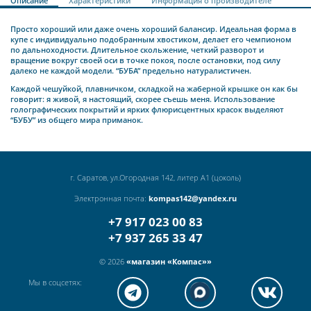
Описание
Характеристики
Информация о производителе
Просто хороший или даже очень хороший балансир. Идеальная форма в
купе с индивидуально подобранным хвостиком, делает его чемпионом
по дальноходности. Длительное скольжение, четкий разворот и
вращение вокруг своей оси в точке покоя, после остановки, под силу
далеко не каждой модели. “БУБА” предельно натуралистичен.
Каждой чешуйкой, плавничком, складкой на жаберной крышке он как бы
говорит: я живой, я настоящий, скорее съешь меня. Использование
голографических покрытий и ярких флюрисцентных красок выделяют
“БУБУ” из общего мира приманок.
г. Саратов, ул.Огородная 142, литер А1 (цоколь)
Электронная почта:
kompas142@yandex.ru
+7 917 023 00 83
+7 937 265 33 47
© 2026
«магазин «Компас»»
Мы в соцсетях: