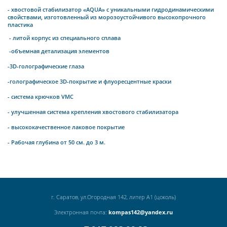
- хвостовой стабилизатор «AQUA» с уникальными гидродинамическими
свойствами, изготовленный из морозоустойчивого высокопрочного
пластика
- литой корпус из специального сплава
-объемная детализация элементов
-3D-голографические глаза
-голографическое 3D-покрытие и флуоресцентные краски
- система крючков VMC
- улучшенная система крепления хвостового стабилизатора
- высококачественное лаковое покрытие
- Рабочая глубина от 50 см. до 3 м.
г. Саратов, ул.Огородная 142, литер А1 (цоколь)
Электронная почта:
kompas142@yandex.ru