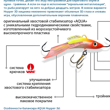
нулевой точке, делает его игру неотразимой для берегового окуня и
щуки - травянки. А если он еще в исполнении ”зеркальная металлизация”,
то рыба реагирует на него за добрые двадцать метров. В новом варианте
Hopper 3D хищника неизменно привлекают объемные 3D-глаза и «новая»
игра, обусловленная дополнительным верхним плавничком.
Особенности балансира AQUA Hopper-3d: