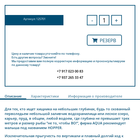
-
+
Артикул: 125701
РЕЗЕРВ
Цену и наличие товара уточняйте по телефону.
Есть другие вопросы? Звоните!
Мы предоставим вам полную корректную информацию и проконсультиируем
по данному товару!
+7 917 023 00 83
+7 937 265 33 47
Описание
Характеристики
Информация о производителе
Для тех, кто ищет хищника на небольших глубинах, будь то скованный
перволедьем небольшой заливчик водохранилища или лесное озеро,
карьер, пруд, в общем, любой водоем, где глубина не превышает трех
метров и размер рыбы ”не то, чтобы ВО!”, фирма AQUA рекомендует
малыша под названием HOPPER.
Исключительная прыгучесть по вертикали и плавный долгий ход к