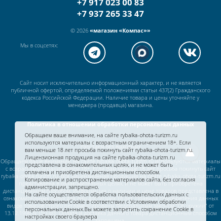
+7 917 023 00 83
+7 937 265 33 47
© 2026
«магазин «Компас»»
Мы в соцсетях:
Сайт носит исключительно информационный характер, и не является
публичной офертой, определяемой положениями статьи 437(2) Гражданского
кодекса Российской Федерации. Наличие товара и цены уточняйте у
менеджера (продавца) магазина.
Политика в отношении обработки персональных данных
Обращаем ваше внимание, на сайте rybalka-ohota-turizm.ru
используются материалы с возрастным ограничением 18+. Если
Работаем без выходных
вам меньше 18 лет просьба покинуть сайт rybalka-ohota-turizm.ru.
Лицензионная продукция на сайте rybalka-ohota-turizm.ru
Обращаем Ваше внимание, на сайте rybalka-ohota-turizm.ru используются материалы
представлена в ознакомительных целях, и не может быть
с возрастным ограничением 18+. Если Вам меньше 18 лет просьба покинуть сайт
оплачена и приобретена дистанционным способом.
rybalka-ohota-turizm.ru. Вся лицензионная продукция на сайте rybalka-ohota-turizm.ru
Копирование и распространение материалов сайта, без согласия
представлена в ознакомительных целях, и не может быть приобретена
администрации, запрещено.
дистанционным способом. Информация о наличии и цене товаров представлена в
На сайте осуществляется обработка пользовательских данных с
ознакомительных целях для лиц достигших 18 лет. Правила приобретения данных
использованием Cookie в соответствии c
Условиями обработки
видов товаров строго регламентированы Федеральным законом "Об оружии" от
персональных данных.
Вы можете запретить сохранение Cookie в
13.12.1996 N 150-ФЗ. Оплата и доставка данного товара дистанционным способом
настройках своего браузера
запрещена.