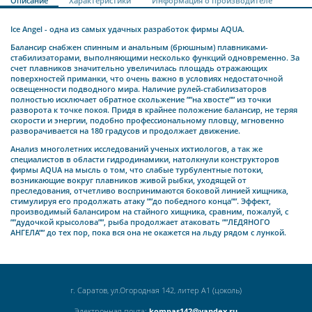
Описание
Характеристики
Информация о производителе
Ice Angel - одна из самых удачных разработок фирмы AQUA.
Балансир снабжен спинным и анальным (брюшным) плавниками-
стабилизаторами, выполняющими несколько функций одновременно. За
счет плавников значительно увеличилась площадь отражающих
поверхностей приманки, что очень важно в условиях недостаточной
освещенности подводного мира. Наличие рулей-стабилизаторов
полностью исключает обратное скольжение ””на хвосте”” из точки
разворота к точке покоя. Придя в крайнее положение балансир, не теряя
скорости и энергии, подобно профессиональному пловцу, мгновенно
разворачивается на 180 градусов и продолжает движение.
Анализ многолетних исследований ученых ихтиологов, а так же
специалистов в области гидродинамики, натолкнули конструкторов
фирмы AQUA на мысль о том, что слабые турбулентные потоки,
возникающие вокруг плавников живой рыбки, уходящей от
преследования, отчетливо воспринимаются боковой линией хищника,
стимулируя его продолжать атаку ””до победного конца””. Эффект,
производимый балансиром на стайного хищника, сравним, пожалуй, с
””дудочкой крысолова””, рыба продолжает атаковать ””ЛЕДЯНОГО
АНГЕЛА”” до тех пор, пока вся она не окажется на льду рядом с лункой.
г. Саратов, ул.Огородная 142, литер А1 (цоколь)
Электронная почта:
kompas142@yandex.ru