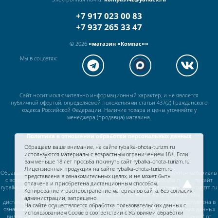
+7 917 023 00 83
+7 937 265 33 47
© 2026
«магазин «Компас»»
Мы в соцсетях:
Сайт носит исключительно информационный характер, и не является
публичной офертой, определяемой положениями статьи 437(2) Гражданского
кодекса Российской Федерации. Наличие товара и цены уточняйте у
менеджера (продавца) магазина.
Политика в отношении обработки персональных данных
Обращаем ваше внимание, на сайте rybalka-ohota-turizm.ru
используются материалы с возрастным ограничением 18+. Если
Работаем без выходных
вам меньше 18 лет просьба покинуть сайт rybalka-ohota-turizm.ru.
Лицензионная продукция на сайте rybalka-ohota-turizm.ru
Обращаем Ваше внимание, на сайте rybalka-ohota-turizm.ru используются материалы
представлена в ознакомительных целях, и не может быть
с возрастным ограничением 18+. Если Вам меньше 18 лет просьба покинуть сайт
оплачена и приобретена дистанционным способом.
rybalka-ohota-turizm.ru. Вся лицензионная продукция на сайте rybalka-ohota-turizm.ru
Копирование и распространение материалов сайта, без согласия
представлена в ознакомительных целях, и не может быть приобретена
администрации, запрещено.
дистанционным способом. Информация о наличии и цене товаров представлена в
На сайте осуществляется обработка пользовательских данных с
ознакомительных целях для лиц достигших 18 лет. Правила приобретения данных
использованием Cookie в соответствии c
Условиями обработки
видов товаров строго регламентированы Федеральным законом "Об оружии" от