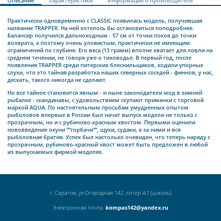
Описание
Характеристики
Информация о производителе
Практически одновременно с CLASSIC появилась модель, получившая
название TRAPPER. На ней хотелось бы остановиться поподробнее.
Балансир получился дальноходным - 57 см от точки покоя до точки
возврата, а поэтому очень уловистым, практически не имеющим
ограничений по глубине. Его веса (13 грамм) вполне хватает для ловли на
среднем течении, не говоря уже о тиховодье. В первый год, после
появления TRAPPER среди питерских блеснильщиков, ходили упорные
слухи, что это тайная разработка наших северных соседей - финнов, у нас,
дескать, такого никогда не сделают.
Но все тайное становится явным - и ныне законодатели мод в зимней
рыбалке - скандинавы, с удовольствием скупают приманки с торговой
маркой AQUA. По настоятельным просьбам умудренных опытом
рыболовов впервые в России был начат выпуск модели не только с
прозрачным, но и с рубиново-красным хвостом. Первыми оценили
нововведение окуни ””горбачи””, щуки, судаки, а за ними и вся
рыболовная братия. Успех был настолько очевиден, что теперь наряду с
прозрачным, рубиново-красный хвост может быть предложен в любой
из выпускаемых фирмой моделях.
г. Саратов, ул.Огородная 142, литер А1 (цоколь)
Электронная почта:
kompas142@yandex.ru