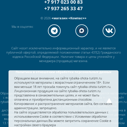
+7 917 023 00 83
+7 937 265 33 47
© 2026
«магазин «Компас»»
Мы в соцсетях:
Сайт носит исключительно информационный характер, и не является
публичной офертой, определяемой положениями статьи 437(2) Гражданского
кодекса Российской Федерации. Наличие товара и цены уточняйте у
менеджера (продавца) магазина.
Политика в отношении обработки персональных данных
Обращаем ваше внимание, на сайте rybalka-ohota-turizm.ru
используются материалы с возрастным ограничением 18+. Если
Работаем без выходных
вам меньше 18 лет просьба покинуть сайт rybalka-ohota-turizm.ru.
Лицензионная продукция на сайте rybalka-ohota-turizm.ru
Обращаем Ваше внимание, на сайте rybalka-ohota-turizm.ru используются материалы
представлена в ознакомительных целях, и не может быть
с возрастным ограничением 18+. Если Вам меньше 18 лет просьба покинуть сайт
оплачена и приобретена дистанционным способом.
rybalka-ohota-turizm.ru. Вся лицензионная продукция на сайте rybalka-ohota-turizm.ru
Копирование и распространение материалов сайта, без согласия
представлена в ознакомительных целях, и не может быть приобретена
администрации, запрещено.
дистанционным способом. Информация о наличии и цене товаров представлена в
На сайте осуществляется обработка пользовательских данных с
ознакомительных целях для лиц достигших 18 лет. Правила приобретения данных
использованием Cookie в соответствии c
Условиями обработки
видов товаров строго регламентированы Федеральным законом "Об оружии" от
персональных данных.
Вы можете запретить сохранение Cookie в
13.12.1996 N 150-ФЗ. Оплата и доставка данного товара дистанционным способом
настройках своего браузера