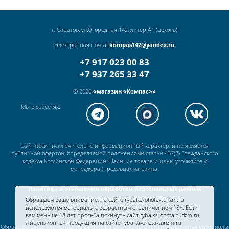
г. Саратов, ул.Огородная 142, литер А1 (цоколь)
Электронная почта:
kompas142@yandex.ru
+7 917 023 00 83
+7 937 265 33 47
© 2026
«магазин «Компас»»
Мы в соцсетях:
Сайт носит исключительно информационный характер, и не является
публичной офертой, определяемой положениями статьи 437(2) Гражданского
кодекса Российской Федерации. Наличие товара и цены уточняйте у
менеджера (продавца) магазина.
Политика в отношении обработки персональных данных
Обращаем ваше внимание, на сайте rybalka-ohota-turizm.ru
используются материалы с возрастным ограничением 18+. Если
Работаем без выходных
вам меньше 18 лет просьба покинуть сайт rybalka-ohota-turizm.ru.
Лицензионная продукция на сайте rybalka-ohota-turizm.ru
Обращаем Ваше внимание, на сайте rybalka-ohota-turizm.ru используются материалы