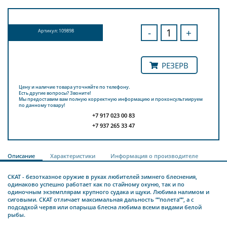
-
+
Артикул: 109898
РЕЗЕРВ
Цену и наличие товара уточняйте по телефону.
Есть другие вопросы? Звоните!
Мы предоставим вам полную корректную информацию и проконсультиируем
по данному товару!
+7 917 023 00 83
+7 937 265 33 47
Описание
Характеристики
Информация о производителе
СКАТ - безотказное оружие в руках любителей зимнего блеснения,
одинаково успешно работает как по стайному окуню, так и по
одиночным экземплярам крупного судака и щуки. Любима налимом и
сиговыми. СКАТ отличает максимальная дальность ””полета””, а с
подсадкой червя или опарыша блесна любима всеми видами белой
рыбы.