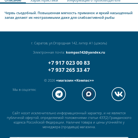
Описание
Характеристики
Информация о производителе
Червь съедобный. Повышенная мягкость приманок и яркий насыщенный
запах делают их неотразимыми даже для слабоактивной рыбы
г. Саратов, ул.Огородная 142, литер А1 (цоколь)
Электронная почта:
kompas142@yandex.ru
+7 917 023 00 83
+7 937 265 33 47
© 2026
«магазин «Компас»»
Мы в соцсетях:
Сайт носит исключительно информационный характер, и не является
публичной офертой, определяемой положениями статьи 437(2) Гражданского
кодекса Российской Федерации. Наличие товара и цены уточняйте у
менеджера (продавца) магазина.