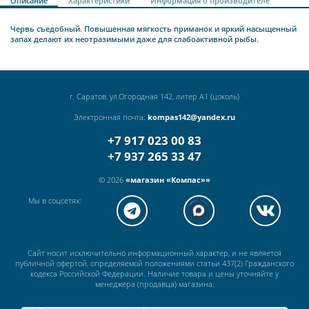
Описание
Характеристики
Информация о производителе
Червь съедобный. Повышенная мягкость приманок и яркий насыщенный
запах делают их неотразимыми даже для слабоактивной рыбы
.
г. Саратов, ул.Огородная 142, литер А1 (цоколь)
Электронная почта:
kompas142@yandex.ru
+7 917 023 00 83
+7 937 265 33 47
© 2026
«магазин «Компас»»
Мы в соцсетях:
Сайт носит исключительно информационный характер, и не является
публичной офертой, определяемой положениями статьи 437(2) Гражданского
кодекса Российской Федерации. Наличие товара и цены уточняйте у
менеджера (продавца) магазина.