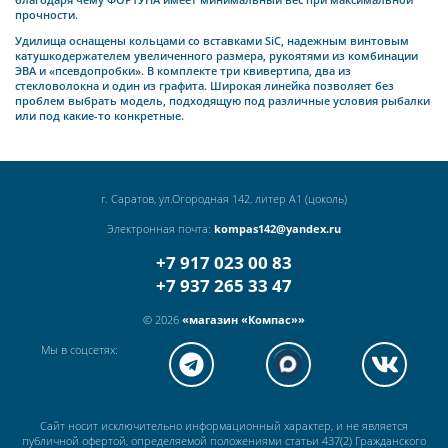
прочности.
Удилища оснащены кольцами со вставками SiC, надежным винтовым
катушкодержателем увеличенного размера, рукоятями из комбинации
ЭВА и «псевдопробки». В комплекте три квивертипа, два из
стекловолокна и один из графита. Широкая линейка позволяет без
проблем выбрать модель, подходящую под различные условия рыбалки
или под какие-то конкретные.
г. Саратов, ул.Огородная 142, литер А1 (цоколь)
Электронная почта:
kompas142@yandex.ru
+7 917 023 00 83
+7 937 265 33 47
© 2026
«магазин «Компас»»
Мы в соцсетях:
Сайт носит исключительно информационный характер, и не является
публичной офертой, определяемой положениями статьи 437(2) Гражданского