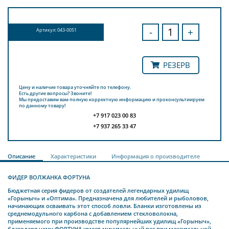
-
+
Артикул: 043-0051
РЕЗЕРВ
Цену и наличие товара уточняйте по телефону.
Есть другие вопросы? Звоните!
Мы предоставим вам полную корректную информацию и проконсультиируем
по данному товару!
+7 917 023 00 83
+7 937 265 33 47
Описание
Характеристики
Информация о производителе
ФИДЕР ВОЛЖАНКА ФОРТУНА
Бюджетная серия фидеров от создателей легендарных удилищ
«Горыныч» и «Оптима». Предназначена для любителей и рыболовов,
начинающих осваивать этот способ ловли. Бланки изготовлены из
среднемодульного карбона с добавлением стекловолокна,
применяемого при производстве популярнейших удилищ «Горыныч»,
благодаря чему ФОРТУНА имеет минимальный вес при максимальной