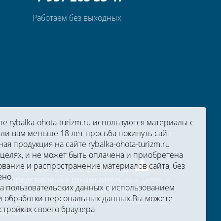
Работаем без выходных
 rybalka-ohota-turizm.ru используются материалы с
ли вам меньше 18 лет просьба покинуть сайт
ная продукция на сайте rybalka-ohota-turizm.ru
целях, и не может быть оплачена и приобретена
вание и распространение материалов сайта, без
ограничением 18+. Если Вам меньше 18 лет
ено.
zm.ru представлена в ознакомительных целях, и
ка пользовательских данных с использованием
тавлена в ознакомительных целях для лиц
 обработки персональных данных.
Вы можете
м законом "Об оружии" от 13.12.1996 N 150-
стройках своего браузера
апрещена.