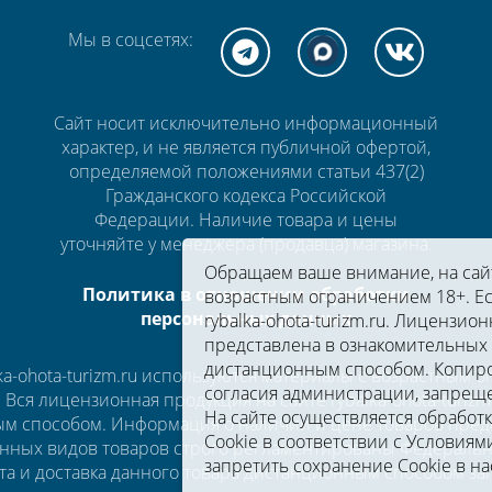
Мы в соцсетях:
Сайт носит исключительно информационный
характер, и не является публичной офертой,
определяемой положениями статьи 437(2)
Гражданского кодекса Российской
Федерации. Наличие товара и цены
уточняйте у менеджера (продавца) магазина.
Обращаем ваше внимание, на сайте
Политика в отношении обработки
возрастным ограничением 18+. Ес
персональных данных
rybalka-ohota-turizm.ru. Лицензион
представлена в ознакомительных 
дистанционным способом. Копиро
a-ohota-turizm.ru используются материалы с возрастным 
согласия администрации, запрещ
u. Вся лицензионная продукция на сайте rybalka-ohota-turi
На сайте осуществляется обработ
м способом. Информация о наличии и цене товаров предс
Cookie в соответствии c
Условиями
нных видов товаров строго регламентированы Федеральны
запретить сохранение Cookie в на
та и доставка данного товара дистанционным способом з