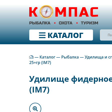
КАТАЛОГ
—
Каталог
—
Рыбалка
—
Удилища и с
25+гр (IM7)
Удилище фидерное 
(IM7)