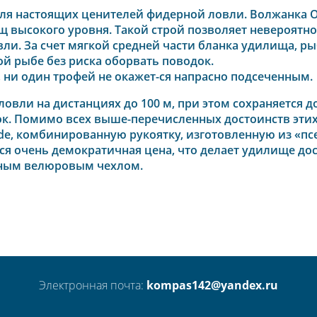
ля настоящих ценителей фидерной ловли. Волжанка 
 высокого уровня. Такой строй позволяет невероятно л
и. За счет мягкой средней части бланка удилища, ры
й рыбе без риска оборвать поводок.
ни один трофей не окажет-ся напрасно подсеченным.
ловли на дистанциях до 100 м, при этом сохраняется д
к. Помимо всех выше-перечисленных достоинств этих
ide, комбинированную рукоятку, изготовленную из «п
я очень демократичная цена, что делает удилище до
нным велюровым чехлом.
Электронная почта:
kompas142@yandex.ru