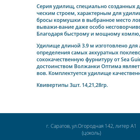
Серия удилищ, специально созданных д
ческим строем, характерным для удилищ
бросы кормушки в выбранное место ловл
выважи-вание даже особо несговорчиво
Благодаря быстрому и мощному комлю, 
Удилище длиной 3.9 м изготовлено для 
определения самых аккуратных поклево
сококачественную фурнитуру от Sea Gu
достоинством Волжанки Оптима являетс
вов. Комплектуется удилище качестве
Квивертипы 3шт. 14,21,28гр.
г. Саратов, ул.Огородная 142, литер А1
(цоколь)