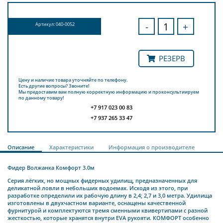
-
+
Артикул: 040-0052
РЕЗЕРВ
Цену и наличие товара уточняйте по телефону.
Есть другие вопросы? Звоните!
Мы предоставим вам полную корректную информацию и проконсультиируем
по данному товару!
+7 917 023 00 83
+7 937 265 33 47
Описание
Характеристики
Информация о производителе
Фидер Волжанка Комфорт 3.0м
Серия лёгких, но мощных фидерных удилищ, предназначенных для
деликатной ловли в небольших водоемах. Исходя из этого, при
разработке определили их рабочую длину в 2,4; 2,7 и 3,0 метра. Удилища
изготовлены в двухчастном варианте, оснащены качественной
фурнитурой и комплектуются тремя сменными квивертипами с разной
жесткостью, которые хранятся внутри EVA рукояти. КОМФОРТ особенно