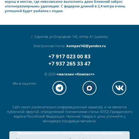
хорош в местах, где невозможно выполнить даже ближний заброс
«полноразмерным» удилищем. С фидером длиной в 2,4 метра очень
успешной будет рыбалка с лодки.
г. Саратов, ул.Огородная 142, литер А1 (цоколь)
Электронная почта:
kompas142@yandex.ru
+7 917 023 00 83
+7 937 265 33 47
© 2026
«магазин «Компас»»
Мы в соцсетях:
Сайт носит исключительно информационный характер, и не является
публичной офертой, определяемой положениями статьи 437(2) Гражданского
кодекса Российской Федерации. Наличие товара и цены уточняйте у
менеджера (продавца) магазина.
Политика в отношении обработки персональных данных