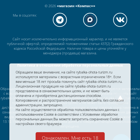
© 2026
«магазин «Компас»»
Мы в соцсетях:
Сайт носит исключительно информационный характер, и не является
публичной офертой, определяемой положениями статьи 437(2) Гражданского
кодекса Российской Федерации. Наличие товара и цены уточняйте у
менеджера (продавца) магазина.
Политика в отношении обработки персональных данных
Обращаем ваше внимание, на сайте rybalka-ohota-turizm.ru
используются материалы с возрастным ограничением 18+. Если
Работаем без выходных
вам меньше 18 лет просьба покинуть сайт rybalka-ohota-turizm.ru.
Лицензионная продукция на сайте rybalka-ohota-turizm.ru
Обращаем Ваше внимание, на сайте rybalka-ohota-turizm.ru используются материалы
представлена в ознакомительных целях, и не может быть
с возрастным ограничением 18+. Если Вам меньше 18 лет просьба покинуть сайт
оплачена и приобретена дистанционным способом.
rybalka-ohota-turizm.ru. Вся лицензионная продукция на сайте rybalka-ohota-turizm.ru
Копирование и распространение материалов сайта, без согласия
представлена в ознакомительных целях, и не может быть приобретена
администрации, запрещено.
дистанционным способом. Информация о наличии и цене товаров представлена в
На сайте осуществляется обработка пользовательских данных с
ознакомительных целях для лиц достигших 18 лет. Правила приобретения данных
использованием Cookie в соответствии c
Условиями обработки
видов товаров строго регламентированы Федеральным законом "Об оружии" от
персональных данных.
Вы можете запретить сохранение Cookie в
13.12.1996 N 150-ФЗ. Оплата и доставка данного товара дистанционным способом
настройках своего браузера
запрещена.
Ознакомлен. Мне есть 18
Разработка сайта —