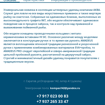
Описание
Характеристики
Информация о производителе
Универсальная новинка в коллекции штекерных удилищ компании АКВА.
Служит для ловли на все виды искусственных приманок а также мертвую
рыбку на снасточке. Собранные на одинаковых бланках, выполненных из
высокомодульного графита IM7, обе модели обеспечивают одинаковое
поведение как в процессе заброса, так и контроля над приманкой и
вываживании пойманной рыбы.
Обе модели оснащены проводочными кольцами с метало-
керамическими вставками HI SIC. Основное различие между моделями
заключается в конструкции ручки: в то время как рукоять AMADEUS
является воплощением японской традиции разнесенной и укороченной
ручки с применением комбинированных материалов EVA+пробка, то
AMADEUS PRO следует европейской и северо-американской традиции
цельной пробковой рукояти, рассчитанной на двухручный заброс.
Строгий и минималистичный дизайн удилищ понравится покупателям с
традиционным вкусом.
г. Саратов, ул.Огородная 142, литер А1 (цоколь)
Электронная почта:
kompas142@yandex.ru
+7 917 023 00 83
+7 937 265 33 47