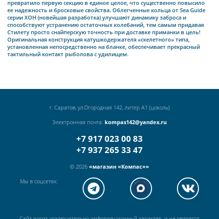
превратило первую секцию в единое целое, что существенно повысило
ее надежность и бросковые свойства. Облегченные кольца от Sea Guide
серии ХОН (новейшая разработка) улучшают динамику заброса и
способствуют устранению остаточных колебаний, тем самым придавая
Стилету просто снайперскую точность при доставке приманки в цель!
Оригинальная конструкция катушкодержателя «скелетного» типа,
установленная непосредственно на бланке, обеспечивает прекрасный
тактильный контакт рыболова с удилищем.
г. Саратов, ул.Огородная 142, литер А1 (цоколь)
Электронная почта:
kompas142@yandex.ru
+7 917 023 00 83
+7 937 265 33 47
© 2026
«магазин «Компас»»
Мы в соцсетях:
Сайт носит исключительно информационный характер, и не является