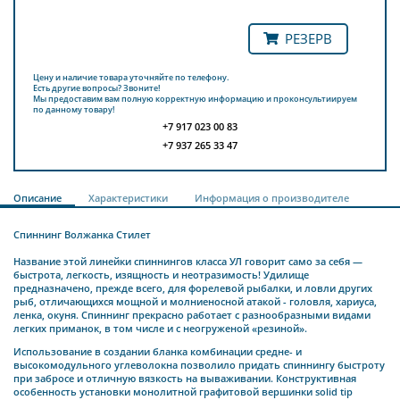
РЕЗЕРВ
Цену и наличие товара уточняйте по телефону.
Есть другие вопросы? Звоните!
Мы предоставим вам полную корректную информацию и проконсультиируем
по данному товару!
+7 917 023 00 83
+7 937 265 33 47
Описание
Характеристики
Информация о производителе
Спиннинг Волжанка Стилет
Название этой линейки спиннингов класса УЛ говорит само за себя —
быстрота, легкость, изящность и неотразимость! Удилище
предназначено, прежде всего, для форелевой рыбалки, и ловли других
рыб, отличающихся мощной и молниеносной атакой - головля, хариуса,
ленка, окуня. Спиннинг прекрасно работает с разнообразными видами
легких приманок, в том числе и с неогруженой «резиной».
Использование в создании бланка комбинации средне- и
высокомодульного углеволокна позволило придать спиннингу быстроту
при забросе и отличную вязкость на вываживании. Конструктивная
особенность установки монолитной графитовой вершинки solid tip