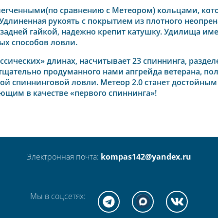
гченными(по сравнению с Метеором) кольцами, кото
 Удлиненная рукоять с покрытием из плотного неопре
 задней гайкой, надежно крепит катушку. Удилища им
ых способов ловли.
сических» длинах, насчитывает 23 спиннинга, раздел
те тщательно продуманного нами апгрейда ветерана, п
й спиннинговой ловли. Метеор 2.0 станет достойны
ющим в качестве «первого спиннинга»!
Электронная почта:
kompas142@yandex.ru
Мы в соцсетях: