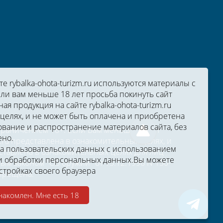
 rybalka-ohota-turizm.ru используются материалы с
ли вам меньше 18 лет просьба покинуть сайт
ная продукция на сайте rybalka-ohota-turizm.ru
целях, и не может быть оплачена и приобретена
вание и распространение материалов сайта, без
ограничением 18+. Если Вам меньше 18 лет
ено.
zm.ru представлена в ознакомительных целях, и
ка пользовательских данных с использованием
тавлена в ознакомительных целях для лиц
 обработки персональных данных.
Вы можете
м законом "Об оружии" от 13.12.1996 N 150-
стройках своего браузера
апрещена.
накомлен. Мне есть 18