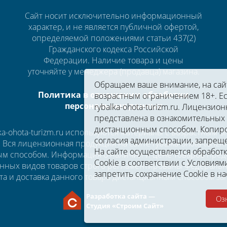
Сайт носит исключительно информационный
характер, и не является публичной офертой,
определяемой положениями статьи 437(2)
Гражданского кодекса Российской
Федерации. Наличие товара и цены
уточняйте у менеджера (продавца) магазина.
Обращаем ваше внимание, на сайте
Политика в отношении обработки
возрастным ограничением 18+. Ес
персональных данных
rybalka-ohota-turizm.ru. Лицензион
представлена в ознакомительных 
дистанционным способом. Копиро
a-ohota-turizm.ru используются материалы с возрастным 
согласия администрации, запрещ
u. Вся лицензионная продукция на сайте rybalka-ohota-turi
На сайте осуществляется обработ
м способом. Информация о наличии и цене товаров предс
Cookie в соответствии c
Условиями
нных видов товаров строго регламентированы Федеральны
запретить сохранение Cookie в на
та и доставка данного товара дистанционным способом з
Разработка сайта —
Оз
Студия «Строим Сайт»