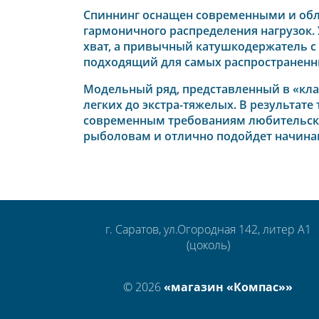
Спиннинг оснащен современными и обле
гармоничного распределения нагрузок.
хват, а привычный катушкодержатель с
подходящий для самых распространенн
Модельный ряд, представленный в «клас
легких до экстра-тяжелых. В результа
современным требованиям любительско
рыболовам и отлично подойдет начина
г. Саратов, ул.Огородная 142, литер А1
(цоколь)
© 2026
«магазин «Компас»»