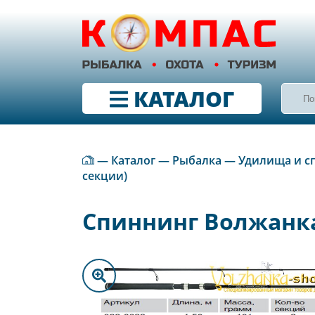
КАТАЛОГ
—
Каталог
—
Рыбалка
—
Удилища и с
секции)
Спиннинг Волжанка М