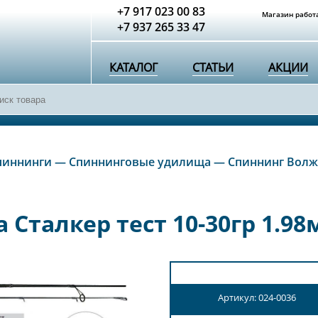
+7 917 023 00 83
Магазин работа
+7 937 265 33 47
КАТАЛОГ
СТАТЬИ
АКЦИИ
пиннинги
—
Спиннинговые удилища
—
Спиннинг Волжа
талкер тест 10-30гр 1.98м
Артикул: 024-0036