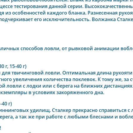
цессе тестирования данной серии. Высококачественны
 из особенностей каждого бланка. Разнесенная рукоя
подчеркивает его исключительность. Волжанка Сталк
зличных способов ловли, от рывковой анимации вобл
 г, 15-40 г)
для твичинговой ловли. Оптимальная длина рукояти 
тного увеличения количества поклевок. К тому же, за 
 ловли с лодки или с берега на ближних дистанциях.
кземпляры в условиях закоряженного дна.
-40 г)
иннинговых удилищ. Сталкер прекрасно справиться с
берега, а так же при работе с любыми блеснами и вобл
!