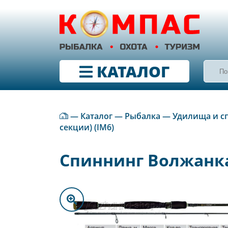
КАТАЛОГ
—
Каталог
—
Рыбалка
—
Удилища и с
секции) (IM6)
Спиннинг Волжанка С