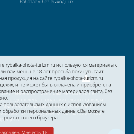
Работаем без выходных
 rybalka-ohota-turizm.ru используются материалы с
ли вам меньше 18 лет просьба покинуть сайт
ная продукция на сайте rybalka-ohota-turizm.ru
целях, и не может быть оплачена и приобретена
вание и распространение материалов сайта, без
ограничением 18+. Если Вам меньше 18 лет
ено.
zm.ru представлена в ознакомительных целях, и
ка пользовательских данных с использованием
тавлена в ознакомительных целях для лиц
 обработки персональных данных.
Вы можете
м законом "Об оружии" от 13.12.1996 N 150-
стройках своего браузера
апрещена.
накомлен. Мне есть 18