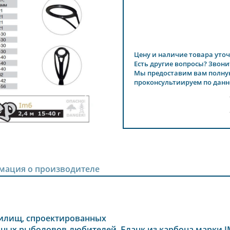
Цену и наличие товара уточ
Есть другие вопросы? Звони
Мы предоставим вам полну
проконсультиируем по данн
мация о производителе
илищ, спроектированных
ных рыболовов-любителей. Бланк из карбона марки I