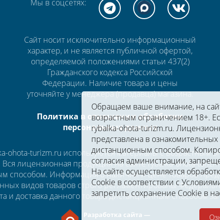
Мы в соцсетях:
Сайт носит исключительно информационный
характер, и не является публичной офертой,
определяемой положениями статьи 437(2)
Гражданского кодекса Российской
Федерации. Наличие товара и цены
уточняйте у менеджера (продавца) магазина.
Обращаем ваше внимание, на сайте
Политика в отношении обработки
возрастным ограничением 18+. Ес
персональных данных
rybalka-ohota-turizm.ru. Лицензион
представлена в ознакомительных 
дистанционным способом. Копиро
a-ohota-turizm.ru используются материалы с возрастным 
согласия администрации, запрещ
u. Вся лицензионная продукция на сайте rybalka-ohota-turi
На сайте осуществляется обработ
м способом. Информация о наличии и цене товаров предс
Cookie в соответствии c
Условиями
нных видов товаров строго регламентированы Федеральны
запретить сохранение Cookie в на
та и доставка данного товара дистанционным способом з
Разработка сайта —
Оз