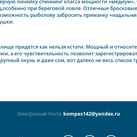
ерную линейку спиннинг класса мощности «медиум»,
особенно при береговой ловле. Отличные бросковые 
озможность рыболову забросить приманку «надальний
ушки.
лище придется как нельзя кстати. Мощный и относите
ки, а его чувствительность позволит зарегистрирова
крупный окунь и даже сом, вот далеко не весь список
Электронная почта:
kompas142@yandex.ru