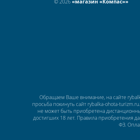
© 2026
«магазин «Компас»»
Обращаем Ваше внимание, на сайте rybalk
просьба покинуть сайт rybalka-ohota-turizm.r
не может быть приобретена дистанционны
достигших 18 лет. Правила приобретения да
ФЗ. Опла