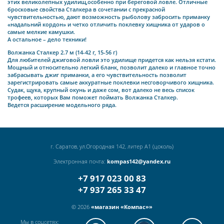
этих великолепных удилищ,особенно при береговой ловле. Отличные
бросковые свойства Сталкера в сочетании с прекрасной
чувствительностью, дают возможность рыболову забросить приманку
«надальний кордон» и четко отличить поклевку хищника от ударов о
самые мелкие камушки.
А остальное – дело техники!
Волжанка Сталкер 2.7 м (14-42 г, 15-56 г)
Для любителей джиговой ловли это удилище придется как нельзя кстати.
Мощный и относительно легкий бланк, позволит далеко и главное точно
забрасывать джиг приманки, а его чувствительность позволит
зарегистрировать самые аккуратные поклевки несговорчивого хищника.
Судак, щука, крупный окунь и даже сом, вот далеко не весь список
трофеев, которых Вам поможет поймать Волжанка Сталкер.
Ведется расширение модельного ряда.
г. Саратов, ул.Огородная 142, литер А1 (цоколь)
Электронная почта:
kompas142@yandex.ru
+7 917 023 00 83
+7 937 265 33 47
© 2026
«магазин «Компас»»
Мы в соцсетях: