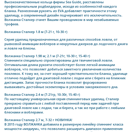
Высококачественные кольца фирмы Sea Guide, расставлены
профессиональным родбилдером, исходя из особенностей каждого
бланка. Разнесенная рукоять из EVA добавляет практичности этому
удилищу, а современный дизайн подчеркивает его исключительность.
Волжанка Сталкер станет Вашим проводником в мир незабываемых
трофеев.
Волжанка Сталкер 1.8 м (7-21 г, 10-30 г)
Серия удилищ предназначенных для различных способов ловли, от
рывковой анимации воблеров и некрупных джерков до лодочного джига
и ловле на блесны.
Волжанка Сталкер 1.98 м; 2.1 м (7-21г, 10-30 г, 15-40 г)
Спиннинги специально спроектированы для твичинговой ловли.
Оптимальная длина рукояти способствует более легкой анимации
воблеров, что позволяет добиться заметного увеличения количества
поклевок. К тому же, за счет хорошей чувствительности бланка, удилище
отлично подойдет для джиговой ловли с лодки или с берега на ближних
дистанциях. Запас прочности бланка позволит форсированно
вываживать достойные экземпляры в условиях закоряженного дна.
Волжанка Сталкер 2.4 м (7-21гр, 10-30г, 15-40 г)
По настоящему универсальная серия спиннинговых удилищ. Сталкер
прекрасно справиться с любой поставленной перед ним задачей при
джиговой ловле как с лодки, так и берега, а так же при работе с любыми
блеснами и воблерами.
Волжанка Сталкер 2.7 м, 7-32 г НОВИНКА!
В 2015 году ВОЛЖАНКА добавила в размерную линейку спиннинг класса
мощности «медиум», что позволило расширить диапазон применения