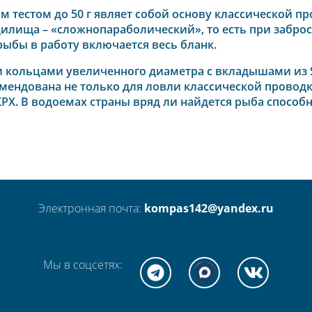
тестом до 50 г являет собой основу классической пр
илища – «сложнопараболический», то есть при забросе
ыбы в работу включается весь бланк.
кольцами увеличенного диаметра с вкладышами из S
ендована не только для ловли классической проводко
РХ. В водоемах страны вряд ли найдется рыба способ
Электронная почта:
kompas142@yandex.ru
Мы в соцсетях: