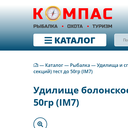
КАТАЛОГ
—
Каталог
—
Рыбалка
—
Удилища и с
секций) тест до 50гр (IM7)
Удилище болонское 
50гр (IM7)