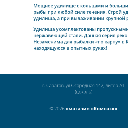
Мощное удилище с кольцами и большим 
рыбы при любой силе течения. Строй уд
удилища, а при вываживании крупной р
Удилища укомплектованы пропускными 
нержавеющей стали. Данная серия реком
Незаменима для рыбалки «по карпу» в К
находящуюся в опытных руках!
г. Саратов, ул.Огородная 142, литер А1
(цоколь)
© 2026
«магазин «Компас»»