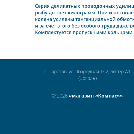
Серия деликатных проводочных удилищ. 
рыбу до трех килограмм. При изготовл
колена усилены тангенциальной обмотк
и за счёт этого без особого труда даж
Комплектуется пропускными кольцами 
г. Саратов, ул.Огородная 142, литер А1
(цоколь)
© 2026
«магазин «Компас»»