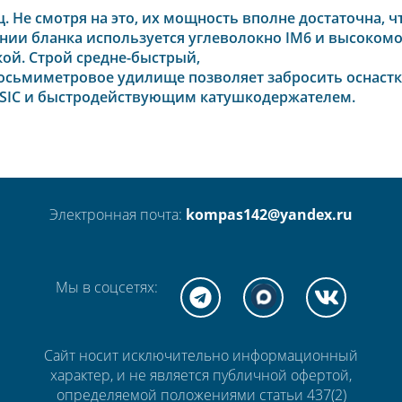
Не смотря на это, их мощность вполне достаточна, ч
ении бланка используется углеволокно IM6 и высоко
ой. Строй средне-быстрый,
е восьмиметровое удилище позволяет забросить оснастк
SIC и быстродействующим катушкодержателем.
Электронная почта:
kompas142@yandex.ru
Мы в соцсетях:
Сайт носит исключительно информационный
характер, и не является публичной офертой,
определяемой положениями статьи 437(2)