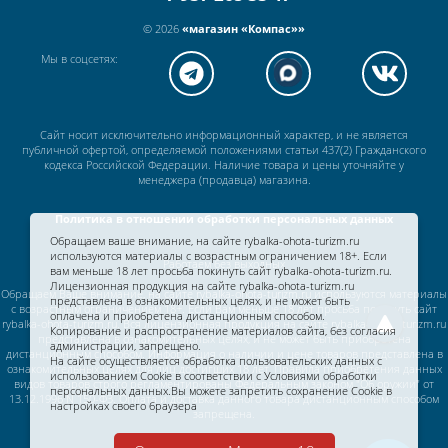
© 2026
«магазин «Компас»»
Мы в соцсетях:
Сайт носит исключительно информационный характер, и не является
публичной офертой, определяемой положениями статьи 437(2) Гражданского
кодекса Российской Федерации. Наличие товара и цены уточняйте у
менеджера (продавца) магазина.
Политика в отношении обработки персональных данных
Обращаем ваше внимание, на сайте rybalka-ohota-turizm.ru
используются материалы с возрастным ограничением 18+. Если
Работаем без выходных
вам меньше 18 лет просьба покинуть сайт rybalka-ohota-turizm.ru.
Лицензионная продукция на сайте rybalka-ohota-turizm.ru
Обращаем Ваше внимание, на сайте rybalka-ohota-turizm.ru используются материалы
представлена в ознакомительных целях, и не может быть
с возрастным ограничением 18+. Если Вам меньше 18 лет просьба покинуть сайт
оплачена и приобретена дистанционным способом.
rybalka-ohota-turizm.ru. Вся лицензионная продукция на сайте rybalka-ohota-turizm.ru
Копирование и распространение материалов сайта, без согласия
представлена в ознакомительных целях, и не может быть приобретена
администрации, запрещено.
дистанционным способом. Информация о наличии и цене товаров представлена в
На сайте осуществляется обработка пользовательских данных с
ознакомительных целях для лиц достигших 18 лет. Правила приобретения данных
использованием Cookie в соответствии c
Условиями обработки
видов товаров строго регламентированы Федеральным законом "Об оружии" от
персональных данных.
Вы можете запретить сохранение Cookie в
13.12.1996 N 150-ФЗ. Оплата и доставка данного товара дистанционным способом
настройках своего браузера
запрещена.