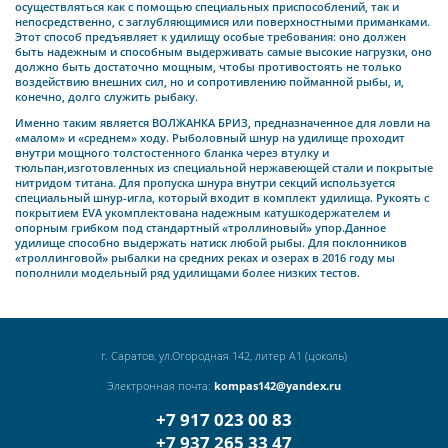
осуществляться как с помощью специальных приспособлений, так и
непосредственно, с заглубляющимися или поверхностными приманками.
Этот способ предъявляет к удилищу особые требования: оно должен
быть надежным и способным выдерживать самые высокие нагрузки, оно
должно быть достаточно мощным, чтобы противостоять не только
воздействию внешних сил, но и сопротивлению пойманной рыбы, и,
конечно, долго служить рыбаку.
Именно таким является ВОЛЖАНКА БРИЗ, предназначенное для ловли на
«малом» и «среднем» ходу. Рыболовный шнур на удилище проходит
внутри мощного толстостенного бланка через втулку и
тюльпан,изготовленных из специальной нержавеющей стали и покрытые
нитридом титана. Для пропуска шнура внутри секций используется
специальный шнур-игла, который входит в комплект удилища. Рукоять с
покрытием EVA укомплектована надежным катушкодержателем и
опорным грибком под стандартный «троллиновый» упор.Данное
удилище способно выдержать натиск любой рыбы. Для поклонников
«троллинговой» рыбалки на средних реках и озерах в 2016 году мы
пополнили модельный ряд удилищами более низких тестов.
г. Саратов, ул.Огородная 142, литер А1 (цоколь)
Электронная почта:
kompas142@yandex.ru
+7 917 023 00 83
+7 937 265 33 47