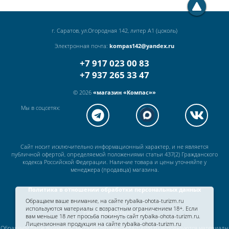
г. Саратов, ул.Огородная 142, литер А1 (цоколь)
Электронная почта:
kompas142@yandex.ru
+7 917 023 00 83
+7 937 265 33 47
© 2026
«магазин «Компас»»
Мы в соцсетях:
Сайт носит исключительно информационный характер, и не является
публичной офертой, определяемой положениями статьи 437(2) Гражданского
кодекса Российской Федерации. Наличие товара и цены уточняйте у
менеджера (продавца) магазина.
Политика в отношении обработки персональных данных
Обращаем ваше внимание, на сайте rybalka-ohota-turizm.ru
используются материалы с возрастным ограничением 18+. Если
Работаем без выходных
вам меньше 18 лет просьба покинуть сайт rybalka-ohota-turizm.ru.
Лицензионная продукция на сайте rybalka-ohota-turizm.ru
Обращаем Ваше внимание, на сайте rybalka-ohota-turizm.ru используются материалы