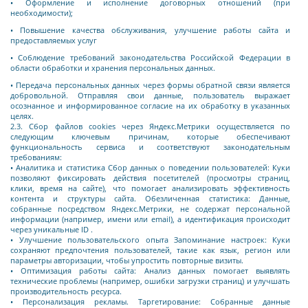
• Оформление и исполнение договорных отношений (при
необходимости);
• Повышение качества обслуживания, улучшение работы сайта и
предоставляемых услуг
• Соблюдение требований законодательства Российской Федерации в
области обработки и хранения персональных данных.
• Передача персональных данных через формы обратной связи является
добровольной. Отправляя свои данные, пользователь выражает
осознанное и информированное согласие на их обработку в указанных
целях.
2.3. Сбор файлов cookies через Яндекс.Метрики осуществляется по
следующим ключевым причинам, которые обеспечивают
функциональность сервиса и соответствуют законодательным
требованиям:
• Аналитика и статистика Сбор данных о поведении пользователей: Куки
позволяют фиксировать действия посетителей (просмотры страниц,
клики, время на сайте), что помогает анализировать эффективность
контента и структуры сайта. Обезличенная статистика: Данные,
собранные посредством Яндекс.Метрики, не содержат персональной
информации (например, имени или email), а идентификация происходит
через уникальные ID .
• Улучшение пользовательского опыта Запоминание настроек: Куки
сохраняют предпочтения пользователей, такие как язык, регион или
параметры авторизации, чтобы упростить повторные визиты.
• Оптимизация работы сайта: Анализ данных помогает выявлять
технические проблемы (например, ошибки загрузки страниц) и улучшать
производительность ресурса.
• Персонализация рекламы. Таргетирование: Собранные данные