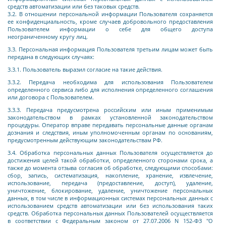
средств автоматизации или без таковых средств.
3.2. В отношении персональной информации Пользователя сохраняется
ее конфиденциальность, кроме случаев добровольного предоставления
Пользователем информации о себе для общего доступа
неограниченному кругу лиц.
3.3. Персональная информация Пользователя третьим лицам может быть
передана в следующих случаях:
3.3.1. Пользователь выразил согласие на такие действия.
3.3.2. Передача необходима для использования Пользователем
определенного сервиса либо для исполнения определенного соглашения
или договора с Пользователем.
3.3.3. Передача предусмотрена российским или иным применимым
законодательством в рамках установленной законодательством
процедуры. Оператор вправе передавать персональные данные органам
дознания и следствия, иным уполномоченным органам по основаниям,
предусмотренным действующим законодательствам РФ.
3.4. Обработка персональных данных Пользователя осуществляется до
достижения целей такой обработки, определенного сторонами срока, а
также до момента отзыва согласия об обработке, следующими способами:
сбор, запись, систематизация, накопление, хранение, извлечение,
использование, передача (предоставление, доступ), удаление,
уничтожение, блокирование, удаление, уничтожение персональных
данных, в том числе в информационных системах персональных данных с
использованием средств автоматизации или без использования таких
средств. Обработка персональных данных Пользователей осуществляется
в соответствии с Федеральным законом от 27.07.2006 N 152-ФЗ "О