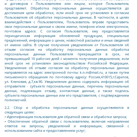
и договоров с Пользователем или лицом, которое Пользователь
представляет. Обработка персональных данных осуществляется до
достижения цели обработки, если иной срок не установлен в согласии
Пользователя об обработке персональных данных. В частности, в целях
взаимодействия с
Пользователем, Пользователь вправе предоставить
свои персональные данные о своем имени, телефоне и/или электронном,
почтовом адресе. С согласия Пользователя, ему предоставляется
периодическая информация обновлений продукции, специальных
предложений, информации о ценах, новостной рассылки и иных сведений
от имени сайта. В случае получения уведомления от Пользователя об
отзыве согласия на обработку персональных данных обработка
персональных данных Пользователя прекращаетс
я в срок, не
превышающий 10 рабочих дней с момента получения уведомления, если
иной срок не установлен законодательством Российской Федерации.
Уведомление об отзыве согласия на обработку персональных данных
направляется на адрес электронной почты: k.n.m@mail.ru, а также путем
письменного обращения по почтовому адресу:
Россия,410015,г.Саратов,
ул. Кленовая, д.7,кв.90.
Уведомление должно содержать информацию об
отправителе - субъекте персональных данных, перечень персональных
данных, подлежащих отзыву, контактные данные, а также подпись
субъекта персональных данных или его представителя, с подтверждением
полномочий.
2.2. Сбор и обработка персональных данных осуществляются в
следующих целях:
• Идентификация пользователя для обратной связи и обработки запроса;
• Обеспечение обратной связи с пользователем, включая направление
ответов на запросы, уведомлений и информации, связанной с
использованием сайта и предоставлением услуг;