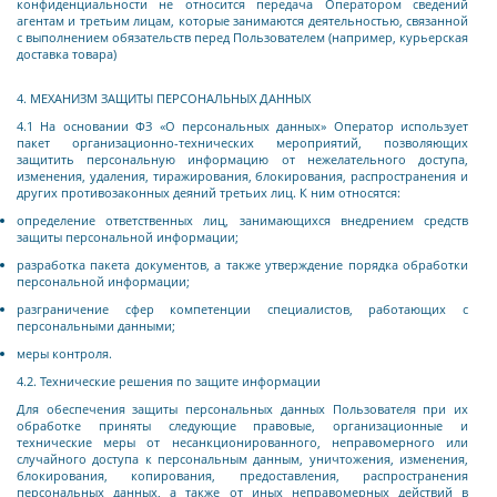
конфиденциальности не относится передача Оператором сведений
агентам и третьим лицам, которые занимаются деятельностью, связанной
с выполнением обязательств перед Пользователем (например, курьерская
доставка товара)
4. МЕХАНИЗМ ЗАЩИТЫ ПЕРСОНАЛЬНЫХ ДАННЫХ
4.1 На основании ФЗ «О персональных данных» Оператор использует
пакет организационно-технических мероприятий, позволяющих
защитить персональную информацию от нежелательного доступа,
изменения, удаления, тиражирования, блокирования, распространения и
других противозаконных деяний третьих лиц. К ним относятся:
определение ответственных лиц, занимающихся внедрением средств
защиты персональной информации;
разработка пакета документов, а также утверждение порядка обработки
персональной информации;
разграничение сфер компетенции специалистов, работающих с
персональными данными;
меры контроля.
4.2. Технические решения по защите информации
Для обеспечения защиты персональных данных Пользователя при их
обработке приняты следующие правовые, организационные и
технические меры от несанкционированного, неправомерного или
случайного доступа к персональным данным, уничтожения, изменения,
блокирования, копирования, предоставления, распространения
персональных данных, а также от иных неправомерных действий в