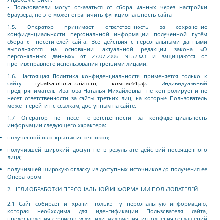
• Пользователи могут отказаться от сбора данных через настройки
браузера, но это может ограничить функциональность сайта
1.5. Оператор
принимает ответственность за сохранение
конфиденциальности персональной информации полученной путём
сбора от посетителей сайта. Все действия с персональными данными
выполняются на основании актуальной редакции закона «О
персональных данных» от 27.07.2006 N152-ФЗ и защищаются от
противоправного использования третьими лицами.
1.6. Настоящая Политика конфиденциальности применяется только к
сайту
rybalka-ohota-turizm.ru
,
компас64.рф
. Индивидуальный
предприниматель Иванова Наталья Михайловна
не контролирует и не
несет ответственности за сайты третьих лиц, на которые Пользователь
может перейти по ссылкам, доступным на сайте.
1.7 Оператор не несет ответственности за конфиденциальность
информации следующего характера:
полученной из открытых источников;
получившей широкий доступ не в результате действий посвященного
лица;
получившей широкую огласку из доступных источников до получения ее
Оператором
2. ЦЕЛИ ОБРАБОТКИ ПЕРСОНАЛЬНОЙ ИНФОРМАЦИИ ПОЛЬЗОВАТЕЛЕЙ
2.1 Сайт собирает и хранит только ту персональную информацию,
которая необходима для идентификации Пользователя сайта,
предоставления сервисов, услуг или заключения, исполнения соглашений