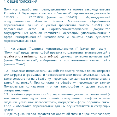
1. ОБЩИЕ ПОЛОЖЕНИЯ
Политика разработана преимущественно на основе законодательства
Российской Федерации в частности Закона «О персональных данных» №
152-ФЗ от 27.07.2006 (далее — 152-ФЗ).
Индивидуальный
предприниматель Иванова Наталья Михайловна обрабатывает
персональные данные с учетом требований самого 152-ФЗ, его
подзаконных актов и нормативно-методических документов
государственных органов Российской Федерации, уполномоченных в
сфере информационной безопасности и защиты прав субъектов
персональных данных.
1.1 Настоящая “Политика конфиденциальности” (далее по тексту –
“Политика”) представляет собой правила использования владельцем сайта
rybalka-ohota-turizm.ru
,
компас64.рф
данных интернет-пользователей
(далее “Пользователь”), собираемых с использованием нашего сайта
(далее – “Сайт”).
1.2. Продолжая использовать наш сайт (просмотр, чтение текста, отправка
или загрузка информации) и предоставляя свои персональные данные, вы
даете согласие на на обработку персональных данных в соответствии с
данной политикой.
При согласии на обработку персональных данных
Пользователь соглашается что он дееспособен и достиг возраста
совершеннолетия.
1.3. На сайте осуществляется сбор персональных данных пользователей (в
том числе: имя, адрес электронной почты, номер телефона и иные
сведения, указанные пользователем) посредством форм обратной связи.
Сбор и обработка персональных данных осуществляются в следующих
целях:
• Идентификация пользователя для обратной связи и обработки запроса;