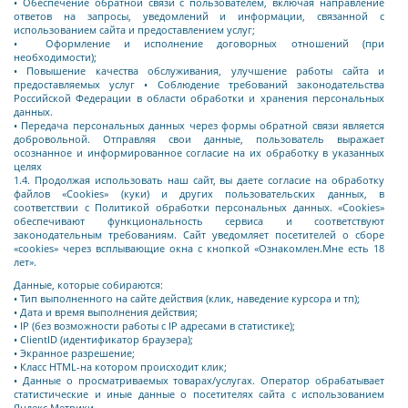
• Обеспечение обратной связи с пользователем, включая направление
ответов на запросы, уведомлений и информации, связанной с
использованием сайта и предоставлением услуг;
• Оформление и исполнение договорных отношений (при
необходимости);
• Повышение качества обслуживания, улучшение работы сайта и
предоставляемых услуг • Соблюдение требований законодательства
Российской Федерации в области обработки и хранения персональных
данных.
• Передача персональных данных через формы обратной связи является
добровольной. Отправляя свои данные, пользователь выражает
осознанное и информированное согласие на их обработку в указанных
целях
1.4. Продолжая использовать наш сайт, вы даете согласие на обработку
файлов «Сookies» (куки) и других пользовательских данных, в
соответствии с Политикой обработки персональных данных. «Сookies»
обеспечивают функциональность сервиса и соответствуют
законодательным требованиям. Сайт уведомляет посетителей о сборе
«cookies» через всплывающие окна с кнопкой «Ознакомлен.Мне есть 18
лет».
Данные, которые собираются:
• Тип выполненного на сайте действия (клик, наведение курсора и тп);
• Дата и время выполнения действия;
• IP (без возможности работы с IP адресами в статистике);
• ClientID (идентификатор браузера);
• Экранное разрешение;
• Класс HTML-на котором происходит клик;
• Данные о просматриваемых товарах/услугах. Оператор обрабатывает
статистические и иные данные о посетителях сайта с использованием
Яндекс.Метрики.