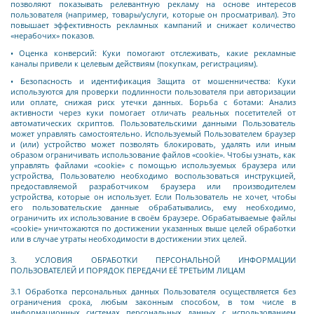
позволяют показывать релевантную рекламу на основе интересов
пользователя (например, товары/услуги, которые он просматривал). Это
повышает эффективность рекламных кампаний и снижает количество
«нерабочих» показов.
• Оценка конверсий: Куки помогают отслеживать, какие рекламные
каналы привели к целевым действиям (покупкам, регистрациям).
• Безопасность и идентификация Защита от мошенничества: Куки
используются для проверки подлинности пользователя при авторизации
или оплате, снижая риск утечки данных. Борьба с ботами: Анализ
активности через куки помогает отличать реальных посетителей от
автоматических скриптов. Пользовательскими данными Пользователь
может управлять самостоятельно. Используемый Пользователем браузер
и (или) устройство может позволять блокировать, удалять или иным
образом ограничивать использование файлов «cookie». Чтобы узнать, как
управлять файлами «cookie» с помощью используемых браузера или
устройства, Пользователю необходимо воспользоваться инструкцией,
предоставляемой разработчиком браузера или производителем
устройства, которые он использует. Если Пользователь не хочет, чтобы
его пользовательские данные обрабатывались, ему необходимо,
ограничить их использование в своём браузере. Обрабатываемые файлы
«cookie» уничтожаются по достижении указанных выше целей обработки
или в случае утраты необходимости в достижении этих целей.
3. УСЛОВИЯ ОБРАБОТКИ ПЕРСОНАЛЬНОЙ ИНФОРМАЦИИ
ПОЛЬЗОВАТЕЛЕЙ И ПОРЯДОК ПЕРЕДАЧИ ЕЁ ТРЕТЬИМ ЛИЦАМ
3.1 Обработка персональных данных Пользователя осуществляется без
ограничения срока, любым законным способом, в том числе в
информационных системах персональных данных с использованием